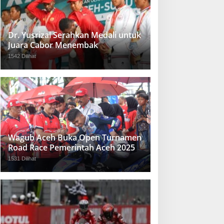
Dr. Yusrizal Serahkan Medali untuk
Juara Cabor Menembak
1542 Dilihat
Wagub Aceh Buka Open Turnamen
Road Race Pemerintah Aceh 2025
1531 Dilihat