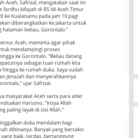
 Aceh, Safrizal, mengatakan saat ini
fardhu kifayah di RS Idi Aceh Timur
Idi ke Kualanamu pada jam 10 pagi
h akan diberangkatkan ke Jakarta untuk
 halaman beliau, Gorontalo.”
bernur Aceh, meminta agar pihak
untuk mendampingi proses
ngga ke Gorontalo. “Beliau datang
epatutnya sebagai tuan rumah kita
u hingga ke rumah duka. Saya sudah
kan jenazah dan menyerahkannya
ontalo,” ujar Safrizal.
ua masyarakat Aceh serta para atlet
ndoakan Harsono. “Insya Allah
paling layak di sisi Allah.”
inggalkan duka mendalam bagi
nah dibinanya. Banyak yang bersaksi
yang baik, cerdas, bertanggung