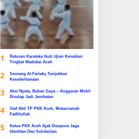
1
Ratusan Karateka Ikuti Ujian Kenaikan
Tingkat Wadokai Aceh
2
Seorang Al-Farlaky Tunjukkan
Kesederhanaan
3
Aksi Nyata, Bukan Gaya – Anggaran Mobil
Disulap Jadi Jembatan
4
Staf Ahli TP PKK Aceh, Mukarramah
Fadhlullah
5
Ketua PKK Aceh Ajak Diaspora Jaga
Identitas Dan Solidaritas