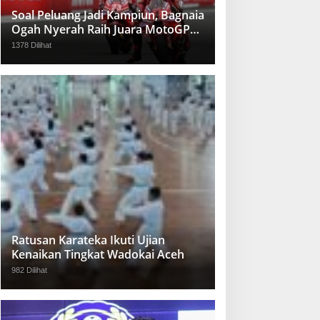
Soal Peluang Jadi Kampiun, Bagnaia
Ogah Nyerah Raih Juara MotoGP
2024
1378 Dilihat
Ratusan Karateka Ikuti Ujian
Kenaikan Tingkat Wadokai Aceh
982 Dilihat