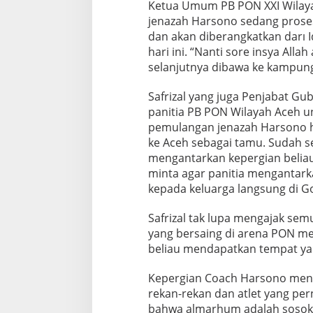
Ketua Umum PB PON XXI Wilayah
jenazah Harsono sedang proses 
dan akan diberangkatkan darı 
hari ini. “Nanti sore insya Alla
selanjutnya dibawa ke kampung
Safrizal yang juga Penjabat Gu
panitia PB PON Wilayah Aceh 
pemulangan jenazah Harsono hi
ke Aceh sebagai tamu. Sudah s
mengantarkan kepergian belia
minta agar panitia mengantar
kepada keluarga langsung di Gor
Safrizal tak lupa mengajak sem
yang bersaing di arena PON me
beliau mendapatkan tempat yang 
Kepergian Coach Harsono men
rekan-rekan dan atlet yang per
bahwa almarhum adalah sosok 