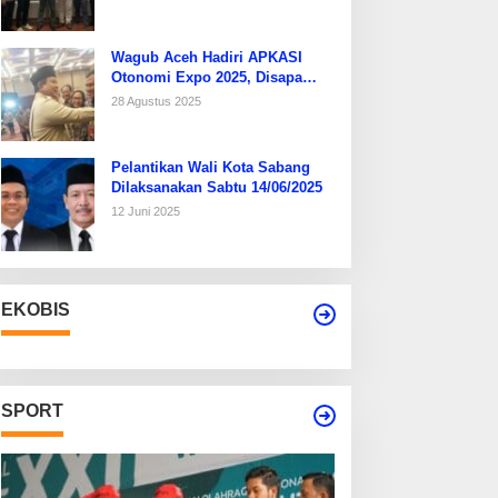
Wagub Aceh Hadiri APKASI
Otonomi Expo 2025, Disapa
Hangat Presiden Prabowo
28 Agustus 2025
Pelantikan Wali Kota Sabang
Dilaksanakan Sabtu 14/06/2025
12 Juni 2025
EKOBIS
SPORT