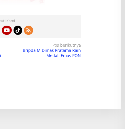
kuti Kami
Pos berikutnya
Bripda M Dimas Pratama Raih
i
Medali Emas PON