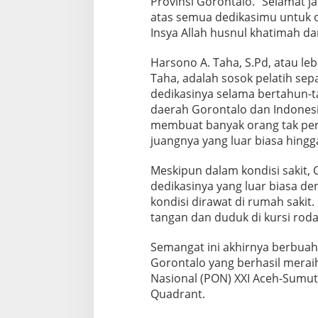
Provinsi Gorontalo. “Selamat j
o
atas semua dedikasimu untuk o
n
Insya Allah husnul khatimah da
t
a
l
Harsono A. Taha, S.Pd, atau le
o
Taha, adalah sosok pelatih se
M
dedikasinya selama bertahun-
e
daerah Gorontalo dan Indonesi
n
membuat banyak orang tak per
i
n
juangnya yang luar biasa hingg
g
g
Meskipun dalam kondisi sakit
a
dedikasinya yang luar biasa d
l
kondisi dirawat di rumah sakit.
d
i
tangan dan duduk di kursi rod
A
c
Semangat ini akhirnya berbuah
e
Gorontalo yang berhasil merai
h
Nasional (PON) XXI Aceh-Sumut
Quadrant.