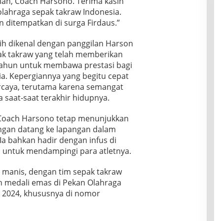
alan, Coach Harsono. Terima kasih
lahraga sepak takraw Indonesia.
n ditempatkan di surga Firdaus.”
bih dikenal dengan panggilan Harson
pak takraw yang telah memberikan
tahun untuk membawa prestasi bagi
a. Kepergiannya yang begitu cepat
caya, terutama karena semangat
a saat-saat terakhir hidupnya.
, Coach Harsono tetap menunjukkan
engan datang ke lapangan dalam
 Ia bahkan hadir dengan infus di
a untuk mendampingi para atletnya.
 manis, dengan tim sepak takraw
h medali emas di Pekan Olahraga
 2024, khususnya di nomor