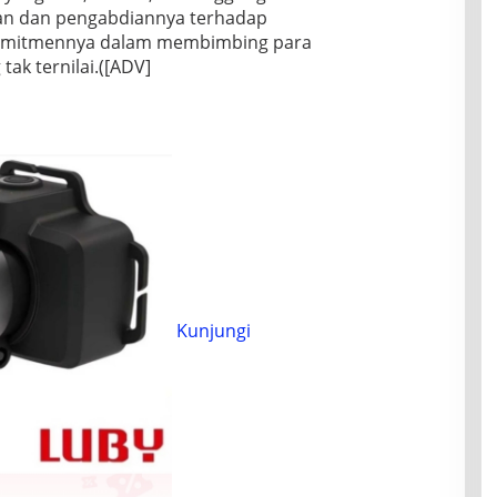
taan dan pengabdiannya terhadap
 komitmennya dalam membimbing para
ak ternilai.([ADV]
Kunjungi