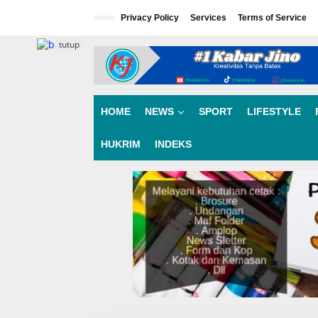
L
e
Privacy Policy
Services
Terms of Service
w
a
tutup
t
i
k
e
k
HOME
NEWS
SPORT
LIFESTYLE
o
n
HUKRIM
INDEKS
t
e
n