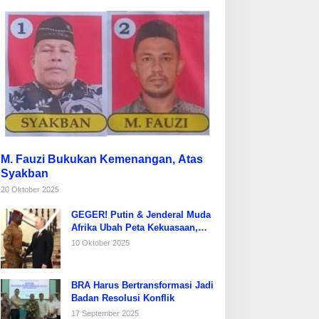
M. Fauzi Bukukan Kemenangan, Atas
Syakban
20 Oktober 2025
GEGER! Putin & Jenderal Muda
Afrika Ubah Peta Kekuasaan,
Prancis Diusir dari Sahel!
10 Oktober 2025
BRA Harus Bertransformasi Jadi
Badan Resolusi Konflik
17 September 2025