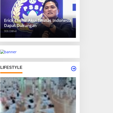
Erick Thohir Akui Timnas Indonesia
Dapat Dukungan
906 Dilihat
LIFESTYLE