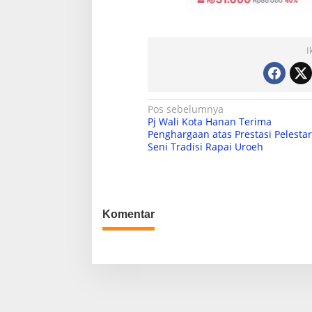
I
N
Pos sebelumnya
Pj Wali Kota Hanan Terima
a
Penghargaan atas Prestasi Pelestar
Seni Tradisi Rapai Uroeh
v
i
g
a
Komentar
s
i
p
o
s