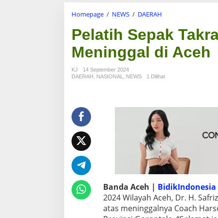
Homepage
/
NEWS
/
DAERAH
P
e
Pelatih Sepak Tak
l
a
Meninggal di Aceh
t
i
h
KJ
14 September 2024
S
DAERAH
,
NASIONAL
,
NEWS
1 Dilihat
e
p
a
k
T
a
k
r
a
w
P
O
Banda Aceh |
BidikIndonesia
N
2024 Wilayah Aceh, Dr. H. Safri
G
o
atas meninggalnya Coach Harso
r