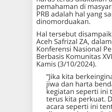
o
pemahaman di masyara
B
e
PRB adalah hal yang sa
n
dinomorduakan.
c
a
n
Hal tersebut disampai
a
a
Aceh Safrizal ZA, dal
d
Konferensi Nasional Pe
a
l
Berbasis Komunitas XVI
a
h
Kamis (3/10/2024).
K
e
“Jika kita berkeing
r
j
jiwa dan harta ben
a
K
kegiatan seperti ini
o
terus kita perkuat.
l
a
acara seperti ini ten
b
o