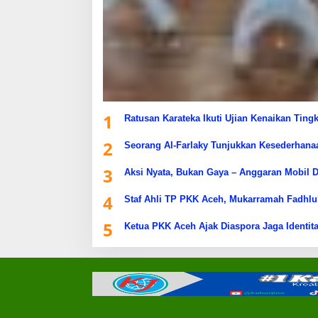
1
Ratusan Karateka Ikuti Ujian Kenaikan Ting
2
Seorang Al-Farlaky Tunjukkan Kesederhana
3
Aksi Nyata, Bukan Gaya – Anggaran Mobil D
4
Staf Ahli TP PKK Aceh, Mukarramah Fadhlu
5
Ketua PKK Aceh Ajak Diaspora Jaga Identita