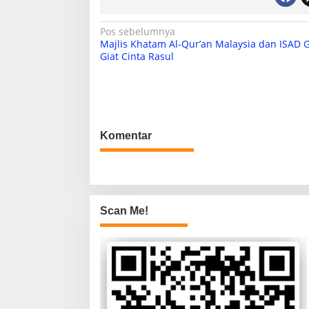
N
Pos sebelumnya
Majlis Khatam Al-Qur’an Malaysia dan ISAD G
a
Giat Cinta Rasul
v
i
g
a
Komentar
s
i
p
o
Scan Me!
s