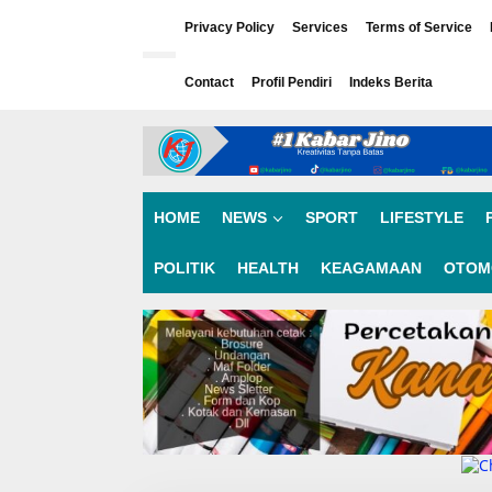
L
e
Privacy Policy
Services
Terms of Service
w
a
Contact
Profil Pendiri
Indeks Berita
t
i
k
e
k
o
n
HOME
NEWS
SPORT
LIFESTYLE
t
e
n
POLITIK
HEALTH
KEAGAMAAN
OTOM