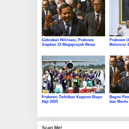
Gebrakan Hilirisasi, Prabowo
Prabowo U
Siapkan 15 Megaproyek Besar
Meluncur 2
Prabowo Terbitkan Keppres Biaya
Begini Pe
Haji 2025
dan Menlu
Scan Me!