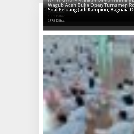
Dr. Yusrizal Serahkan Medali untuk 
Wagub Aceh Buka Open Turnamen Ro
Soal Peluang Jadi Kampiun, Bagnaia 
SPORT
1542 Dilihat
1531 Dilihat
1378 Dilihat