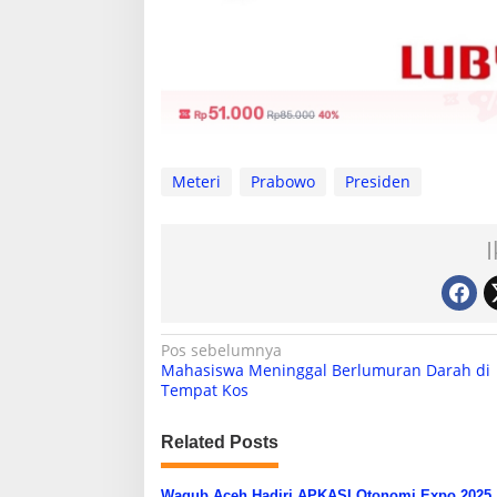
Meteri
Prabowo
Presiden
N
Pos sebelumnya
Mahasiswa Meninggal Berlumuran Darah di
a
Tempat Kos
v
i
Related Posts
g
Wagub Aceh Hadiri APKASI Otonomi Expo 2025,