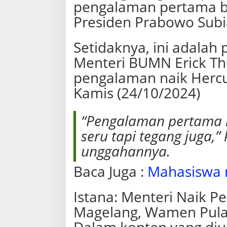
pengalaman pertama 
c
u
Presiden Prabowo Subi
l
e
s
Setidaknya, ini adala
Menteri BUMN Erick T
pengalaman naik Hercul
Kamis (24/10/2024)
“Pengalaman pertama k
seru tapi tegang juga,”
unggahannya.
Baca Juga :
Mahasiswa 
Istana: Menteri Naik P
Magelang, Wamen Pul