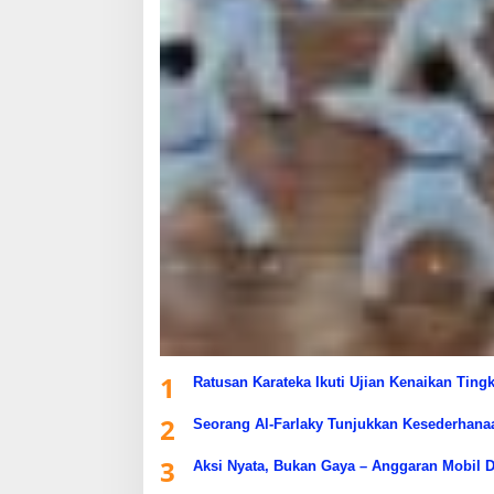
1
Ratusan Karateka Ikuti Ujian Kenaikan Ting
2
Seorang Al-Farlaky Tunjukkan Kesederhana
3
Aksi Nyata, Bukan Gaya – Anggaran Mobil D