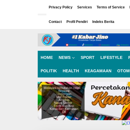
L
e
Privacy Policy
Services
Terms of Service
w
a
Contact
Profil Pendiri
Indeks Berita
t
i
k
e
k
o
n
HOME
NEWS
SPORT
LIFESTYLE
t
e
n
POLITIK
HEALTH
KEAGAMAAN
OTOM