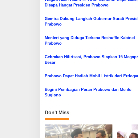
a
Disapa Hangat Presiden Prabowo
s
Gemira Dukung Langkah Gubernur Surati Presi
i
Prabowo
p
o
Menteri yang Diduga Terkena Reshuffle Kabinet
Prabowo
s
Gebrakan Hilirisasi, Prabowo Siapkan 15 Megap
Besar
Prabowo Dapat Hadiah Mobil Listrik dari Erdoga
Begini Pembagian Peran Prabowo dan Menlu
Sugiono
Don't Miss