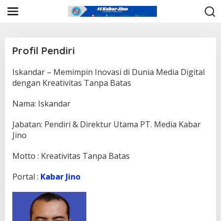
L
e
w
a
t
i
Profil Pendiri
k
e
Iskandar – Memimpin Inovasi di Dunia Media Digital
|
k
2
dengan Kreativitas Tanpa Batas
o
8
n
S
E
t
Nama: Iskandar
P
e
T
n
E
Jabatan: Pendiri & Direktur Utama PT. Media Kabar
M
Jino
B
E
R
Motto : Kreativitas Tanpa Batas
2
0
2
Portal :
Kabar Jino
5
O
L
E
H
K
A