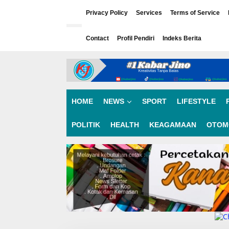
L
e
Privacy Policy
Services
Terms of Service
w
a
Contact
Profil Pendiri
Indeks Berita
t
i
k
e
k
o
n
HOME
NEWS
SPORT
LIFESTYLE
t
e
n
POLITIK
HEALTH
KEAGAMAAN
OTOM