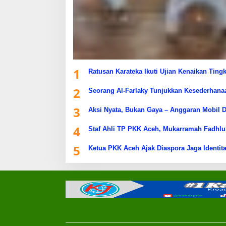
1
Ratusan Karateka Ikuti Ujian Kenaikan Ting
2
Seorang Al-Farlaky Tunjukkan Kesederhana
3
Aksi Nyata, Bukan Gaya – Anggaran Mobil D
4
Staf Ahli TP PKK Aceh, Mukarramah Fadhlu
5
Ketua PKK Aceh Ajak Diaspora Jaga Identita