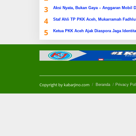
3
Aksi Nyata, Bukan Gaya – Anggaran Mobil D
4
Staf Ahli TP PKK Aceh, Mukarramah Fadhlu
5
Ketua PKK Aceh Ajak Diaspora Jaga Identita
Copyright by kabarjino.com
Beranda
Privacy Pol