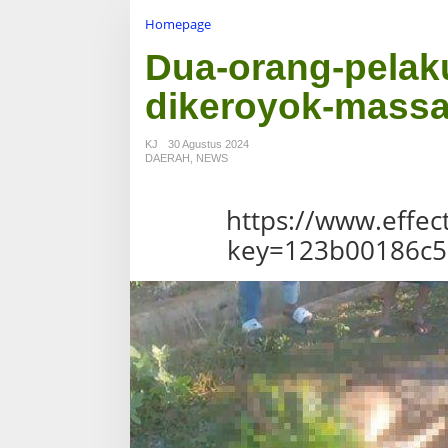
Homepage
L
a
Dua-orang-pelak
m
p
dikeroyok-mass
i
r
a
KJ
30 Agustus 2024
n
DAERAH
,
NEWS
https://www.effec
key=123b00186c5