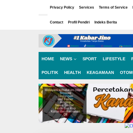
L
e
Privacy Policy
Services
Terms of Service
w
a
Contact
Profil Pendiri
Indeks Berita
t
i
k
e
k
o
n
HOME
NEWS
SPORT
LIFESTYLE
t
e
n
POLITIK
HEALTH
KEAGAMAAN
OTOM