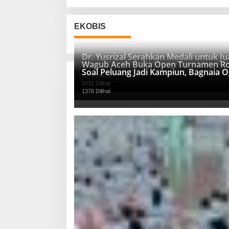
EKOBIS
Dr. Yusrizal Serahkan Medali untuk 
Wagub Aceh Buka Open Turnamen Ro
Soal Peluang Jadi Kampiun, Bagnaia 
SPORT
1542 Dilihat
1531 Dilihat
1378 Dilihat