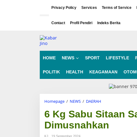
L
e
Privacy Policy
Services
Terms of Service
w
a
Contact
Profil Pendiri
Indeks Berita
t
i
k
e
k
o
n
HOME
NEWS
SPORT
LIFESTYLE
t
e
POLITIK
HEALTH
KEAGAMAAN
OTOM
n
Homepage
/
NEWS
/
DAERAH
6
K
6 Kg Sabu Sitaan S
g
S
Dimusnahkan
a
b
u
KJ
19 September 2024