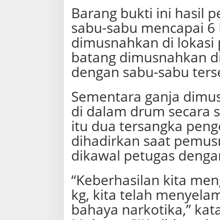
P
Barang bukti ini hasil 
i
sabu-sabu mencapai 6 
d
i
dimusnahkan di lokasi
e
D
batang dimusnahkan di
i
dengan sabu-sabu terse
m
u
s
Sementara ganja dimu
n
a
di dalam drum secara 
h
k
itu dua tersangka peng
a
dihadirkan saat pemus
n
dikawal petugas dengan
“Keberhasilan kita me
kg, kita telah menyela
bahaya narkotika,” kata