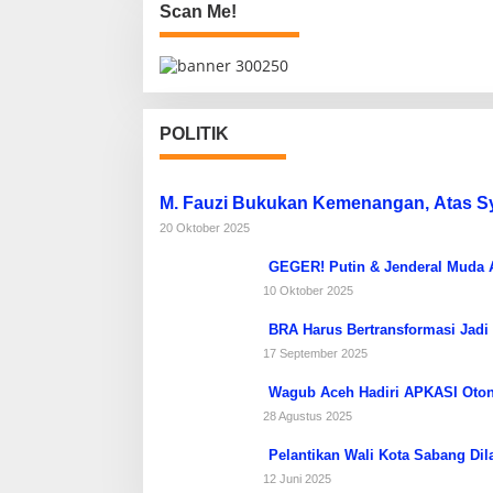
Scan Me!
o
s
POLITIK
M. Fauzi Bukukan Kemenangan, Atas 
20 Oktober 2025
GEGER! Putin & Jenderal Muda Af
10 Oktober 2025
BRA Harus Bertransformasi Jadi
17 September 2025
Wagub Aceh Hadiri APKASI Oton
28 Agustus 2025
Pelantikan Wali Kota Sabang Dil
12 Juni 2025