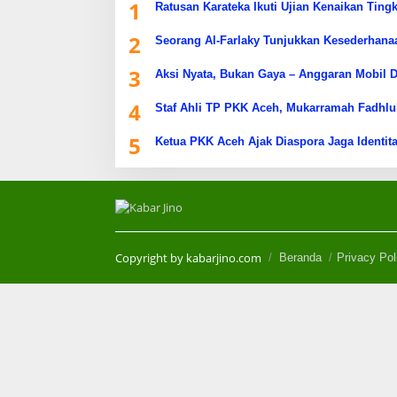
1
Ratusan Karateka Ikuti Ujian Kenaikan Ting
2
Seorang Al-Farlaky Tunjukkan Kesederhana
3
Aksi Nyata, Bukan Gaya – Anggaran Mobil D
4
Staf Ahli TP PKK Aceh, Mukarramah Fadhlu
5
Ketua PKK Aceh Ajak Diaspora Jaga Identita
Copyright by kabarjino.com
Beranda
Privacy Pol