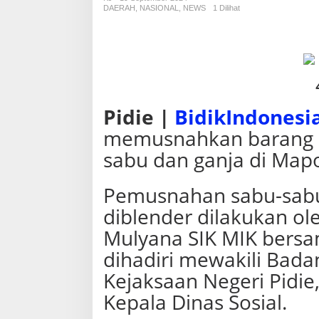
S
DAERAH
,
NASIONAL
,
NEWS
1 Dilihat
i
t
a
a
n
S
a
t
Pidie |
BidikIndonesi
r
memusnahkan barang bu
e
s
sabu dan ganja di Mapo
n
a
r
Pemusnahan sabu-sabu
k
diblender dilakukan ol
o
b
Mulyana SIK MIK bersa
a
P
dihadiri mewakili Bada
o
Kejaksaan Negeri Pidie
l
r
Kepala Dinas Sosial.
e
s