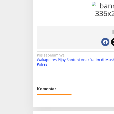
N
Pos sebelumnya
Wakapolres Pijay Santuni Anak Yatim di Mush
a
Polres
v
i
g
Komentar
a
s
i
p