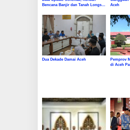
Bencana Banjir dan Tanah Longsor
Aceh
di Aceh
Dua Dekade Damai Aceh
Pemprov M
di Aceh Pa