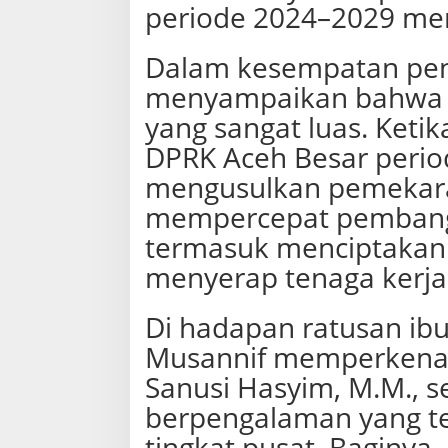
periode 2024–2029 me
Dalam kesempatan pent
menyampaikan bahwa A
yang sangat luas. Keti
DPRK Aceh Besar period
mengusulkan pemekara
mempercepat pembangu
termasuk menciptakan 
menyerap tenaga kerja
Di hadapan ratusan ib
Musannif memperkenalka
Sanusi Hasyim, M.M., s
berpengalaman yang te
tingkat pusat. Baginy