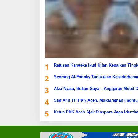
1
Ratusan Karateka Ikuti Ujian Kenaikan Ting
2
Seorang Al-Farlaky Tunjukkan Kesederhana
3
Aksi Nyata, Bukan Gaya – Anggaran Mobil D
4
Staf Ahli TP PKK Aceh, Mukarramah Fadhlu
5
Ketua PKK Aceh Ajak Diaspora Jaga Identita