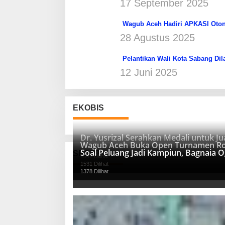
17 September 2025
Wagub Aceh Hadiri APKASI Oton
28 Agustus 2025
Pelantikan Wali Kota Sabang Dil
12 Juni 2025
EKOBIS
Dr. Yusrizal Serahkan Medali untuk 
Wagub Aceh Buka Open Turnamen Ro
Soal Peluang Jadi Kampiun, Bagnaia 
SPORT
1542 Dilihat
1531 Dilihat
1378 Dilihat