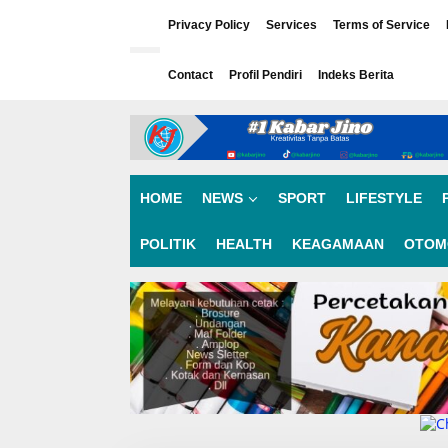
L
e
Privacy Policy
Services
Terms of Service
w
a
Contact
Profil Pendiri
Indeks Berita
t
i
k
e
k
o
n
HOME
NEWS
SPORT
LIFESTYLE
t
e
n
POLITIK
HEALTH
KEAGAMAAN
OTOM