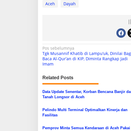
Aceh
Dayah
N
Pos sebelumnya
Tgk Musannif Khatib di Lampu’uk, Dinilai Ba
a
Baca Al-Qur’an di KIP, Diminta Rangkap Jadi
Imam
v
i
Related Posts
g
a
Data Update Senentar, Korban Bencana Banjir d
s
Tanah Longsor di Aceh
i
Pelindo Multi Terminal Optimalkan Kinerja dan
p
Fasilitas
o
Pemprov Minta Semua Kendaraan di Aceh Pakai 