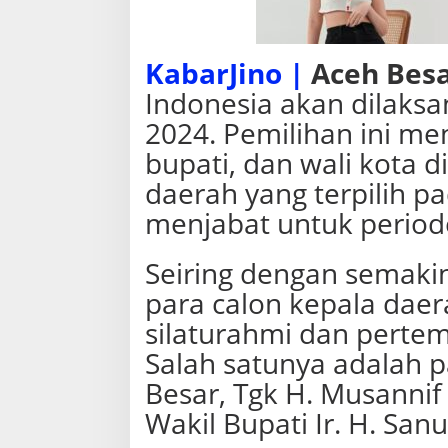
a
t
R
e
KabarJino |
Aceh Bes
k
Indonesia akan dilak
a
m
2024. Pemilihan ini m
J
e
bupati, dan wali kota d
j
daerah yang terpilih p
a
k
menjabat untuk period
C
a
l
Seiring dengan semaki
o
para calon kepala daer
n
P
silaturahmi dan perte
e
m
Salah satunya adalah 
i
Besar, Tgk H. Musannif S
m
p
Wakil Bupati Ir. H. San
i
n