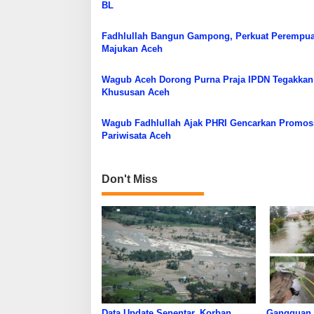
s
BL
Fadhlullah Bangun Gampong, Perkuat Perempua
Majukan Aceh
Wagub Aceh Dorong Purna Praja IPDN Tegakkan 
Khususan Aceh
Wagub Fadhlullah Ajak PHRI Gencarkan Promos
Pariwisata Aceh
Don't Miss
Data Update Senentar, Korban
Gangguan