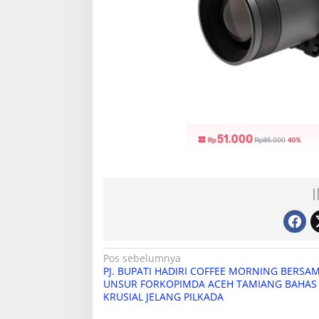
N
Pos sebelumnya
PJ. BUPATI HADIRI COFFEE MORNING BERSA
a
UNSUR FORKOPIMDA ACEH TAMIANG BAHAS
KRUSIAL JELANG PILKADA
v