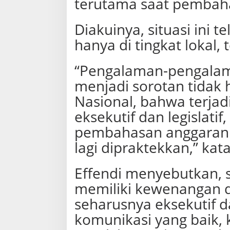
terutama saat pembah
s
a
n
Diakuinya, situasi ini t
hanya di tingkat lokal, 
“Pengalaman-pengalama
menjadi sorotan tidak h
Nasional, bahwa terjad
eksekutif dan legislati
pembahasan anggaran. S
lagi dipraktekkan,” kata
Effendi menyebutkan, 
memiliki kewenangan 
seharusnya eksekutif 
komunikasi yang baik,