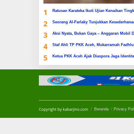
1
Ratusan Karateka Ikuti Ujian Kenaikan Ting
2
Seorang Al-Farlaky Tunjukkan Kesederhana
3
Aksi Nyata, Bukan Gaya – Anggaran Mobil D
4
Staf Ahli TP PKK Aceh, Mukarramah Fadhlu
5
Ketua PKK Aceh Ajak Diaspora Jaga Identita
Copyright by kabarjino.com
Beranda
Privacy Pol