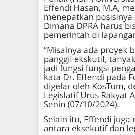
a
Effendi Hasan, M.A, m
n
T
menepatkan posisinya 
i
Dimana DPRA harus bis
n
g
pemerintah di lapanga
k
a
t
“Misalnya ada proyek 
k
panggil ekskutif, tanyak
a
n
jadi fungsi fungsi peng
F
u
kata Dr. Effendi pada 
n
digelar oleh KosTum, d
g
s
Legislatif Urus Rakyat 
i
P
Senin (07/10/2024).
e
n
Selain itu, Effendi ju
g
a
antara eksekutif dan leg
w
a