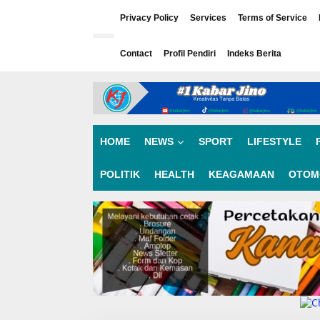
L
e
Privacy Policy
Services
Terms of Service
w
a
Contact
Profil Pendiri
Indeks Berita
t
i
k
e
k
o
n
HOME
NEWS
SPORT
LIFESTYLE
t
e
n
POLITIK
HEALTH
KEAGAMAAN
OTOM