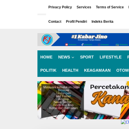
L
e
Privacy Policy
Services
Terms of Service
w
a
Contact
Profil Pendiri
Indeks Berita
t
i
k
e
k
o
n
HOME
NEWS
SPORT
LIFESTYLE
t
e
n
POLITIK
HEALTH
KEAGAMAAN
OTOM