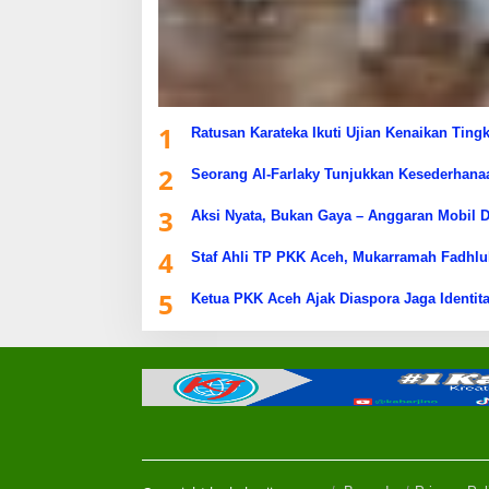
1
Ratusan Karateka Ikuti Ujian Kenaikan Ting
2
Seorang Al-Farlaky Tunjukkan Kesederhana
3
Aksi Nyata, Bukan Gaya – Anggaran Mobil D
4
Staf Ahli TP PKK Aceh, Mukarramah Fadhlu
5
Ketua PKK Aceh Ajak Diaspora Jaga Identita