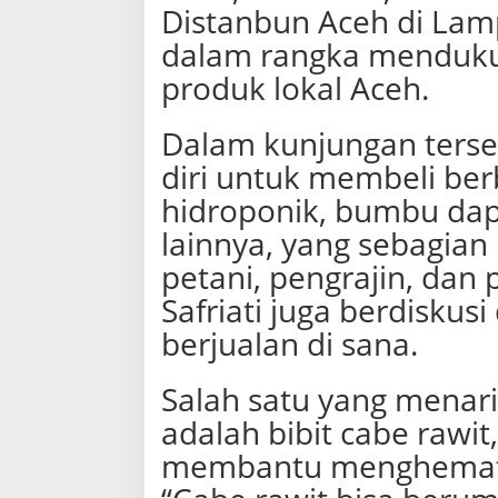
u
Distanbun Aceh di Lam
n
dalam rangka menduk
A
c
produk lokal Aceh.
e
h
Dalam kunjungan terse
diri untuk membeli ber
hidroponik, bumbu dapu
lainnya, yang sebagian
petani, pengrajin, dan 
Safriati juga berdisku
berjualan di sana.
Salah satu yang menari
adalah bibit cabe rawit
membantu menghemat 