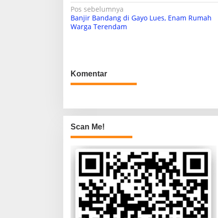
N
Pos sebelumnya
Banjir Bandang di Gayo Lues, Enam Rumah
a
Warga Terendam
v
i
g
Komentar
a
s
i
p
Scan Me!
o
s