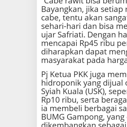
“Cabe rawit bisa berum
Bayangkan, jika setia
cabe, tentu akan sanga
sehari-hari dan bisa m
ujar Safriati. Dengan h
mencapai Rp45 ribu per 
diharapkan dapat men
masyarakat pada harga
Pj Ketua PKK juga mem
hidroponik yang dijual
Syiah Kuala (USK), sep
Rp10 ribu, serta beraga
ia membeli berbagai sa
BUMG Gampong, yang d
dikembangkan sebagai 