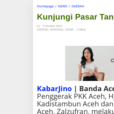
Homepage
/
NEWS
/
DAERAH
K
u
Kunjungi Pasar Tan
n
j
u
KJ
9 Oktober 2024
n
DAERAH
,
NASIONAL
,
NEWS
1 Dilihat
g
i
P
a
s
a
r
T
a
n
i
D
KabarJino
|
Banda Ac
i
s
Penggerak PKK Aceh, Hj.
t
Kadistambun Aceh dan
a
n
Aceh, Zalzufran, melak
b