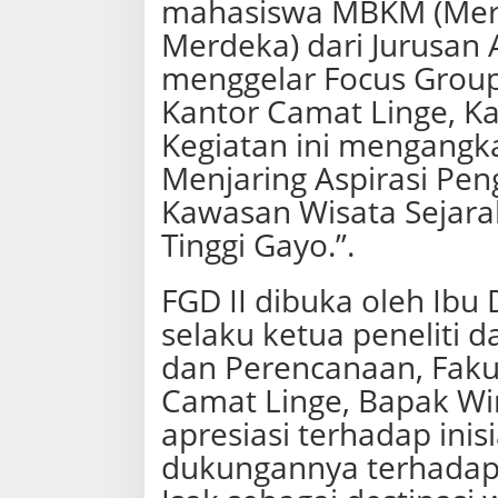
mahasiswa MBKM (Mer
e
k
Merdeka) dari Jurusan 
t
menggelar Focus Group 
u
r
Kantor Camat Linge, K
d
a
Kegiatan ini mengangka
n
Menjaring Aspirasi Pe
P
e
Kawasan Wisata Sejara
r
e
Tinggi Gayo.”.
n
c
a
FGD II dibuka oleh Ibu D
n
selaku ketua peneliti d
a
a
dan Perencanaan, Fakul
n
L
Camat Linge, Bapak Wi
a
apresiasi terhadap inis
k
u
dukungannya terhada
k
a