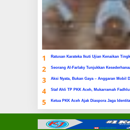
1
Ratusan Karateka Ikuti Ujian Kenaikan Ting
2
Seorang Al-Farlaky Tunjukkan Kesederhana
3
Aksi Nyata, Bukan Gaya – Anggaran Mobil D
4
Staf Ahli TP PKK Aceh, Mukarramah Fadhlu
5
Ketua PKK Aceh Ajak Diaspora Jaga Identita