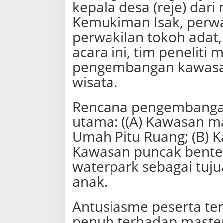
kepala desa (reje) dari
)
I
Kemukiman Isak, perwa
I
perwakilan tokoh adat
D
i
acara ini, tim penelit
I
S
pengembangan kawasan 
A
wisata.
K
Rencana pengembanga
utama: ((A) Kawasan m
Umah Pitu Ruang; (B) 
Kawasan puncak bente
waterpark sebagai tuju
anak.
Antusiasme peserta ter
penuh terhadap master