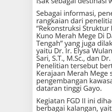
Isak sebagai destinasi 
n
F
Sebagai informasi, pen
o
c
rangkaian dari peneliti
u
s
“Rekonstruksi Struktu
G
Kuno Merah Mege Di Da
r
o
Tengah” yang juga dila
u
p
yaitu Dr. Ir. Elysa Wula
D
Sari, S.T., M.Sc., dan Dr.
i
s
Penelitian tersebut be
c
u
Kerajaan Merah Mege s
s
pengembangan kawasan
s
i
dataran tinggi Gayo.
o
n
(
Kegiatan FGD II ini diha
F
berbagai kalangan, yait
G
D