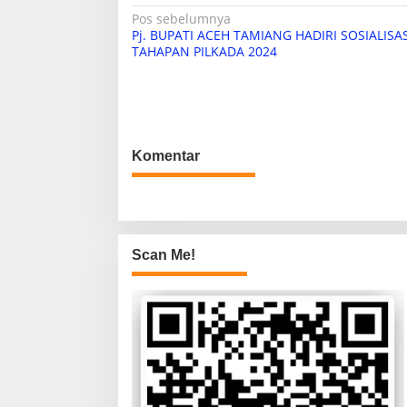
N
Pos sebelumnya
Pj. BUPATI ACEH TAMIANG HADIRI SOSIALISAS
a
TAHAPAN PILKADA 2024
v
i
g
a
Komentar
s
i
p
o
Scan Me!
s