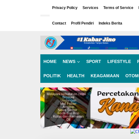
L
e
Privacy Policy
Services
Terms of Service
w
a
Contact
Profil Pendiri
Indeks Berita
t
i
k
e
k
o
n
HOME
NEWS
SPORT
LIFESTYLE
t
e
n
POLITIK
HEALTH
KEAGAMAAN
OTOM