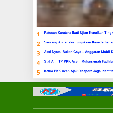
1
Ratusan Karateka Ikuti Ujian Kenaikan Ting
2
Seorang Al-Farlaky Tunjukkan Kesederhana
3
Aksi Nyata, Bukan Gaya – Anggaran Mobil D
4
Staf Ahli TP PKK Aceh, Mukarramah Fadhlu
5
Ketua PKK Aceh Ajak Diaspora Jaga Identita