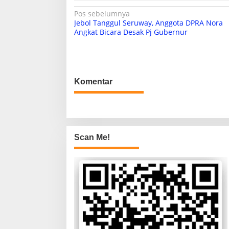
N
Pos sebelumnya
Jebol Tanggul Seruway, Anggota DPRA Nora
a
Angkat Bicara Desak Pj Gubernur
v
i
g
Komentar
a
s
i
p
Scan Me!
o
s