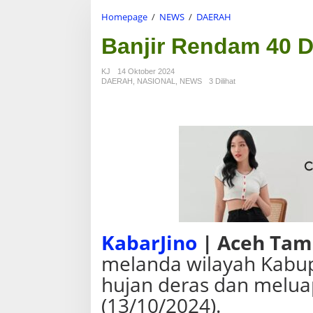
Homepage
/
NEWS
/
DAERAH
B
a
Banjir Rendam 40 
n
j
i
KJ
14 Oktober 2024
r
DAERAH
,
NASIONAL
,
NEWS
3 Dilihat
R
e
n
d
a
m
4
0
D
e
s
a
KabarJino
| Aceh Tam
d
i
melanda wilayah Kabup
A
hujan deras dan melua
c
e
(13/10/2024).
h