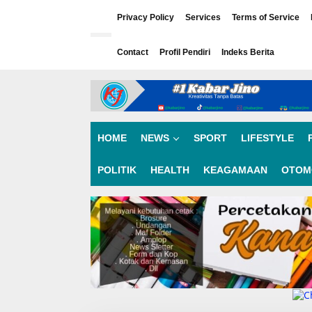
L
e
Privacy Policy
Services
Terms of Service
w
a
Contact
Profil Pendiri
Indeks Berita
t
i
k
e
k
o
n
HOME
NEWS
SPORT
LIFESTYLE
t
e
n
POLITIK
HEALTH
KEAGAMAAN
OTOM