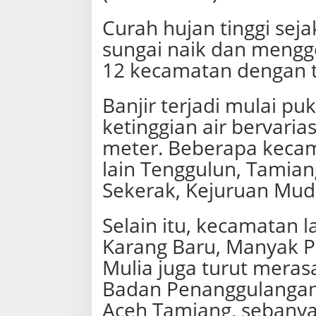
T
a
Curah hujan tinggi sej
m
sungai naik dan meng
i
a
12 kecamatan dengan t
n
g
Banjir terjadi mulai pu
ketinggian air bervaria
meter. Beberapa keca
lain Tenggulun, Tamian
Sekerak, Kejuruan Mud
Selain itu, kecamatan l
Karang Baru, Manyak P
Mulia juga turut mera
Badan Penanggulangan
Aceh Tamiang, sebanyak