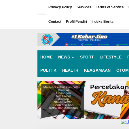
L
e
Privacy Policy
Services
Terms of Service
w
a
Contact
Profil Pendiri
Indeks Berita
t
i
k
e
k
o
n
HOME
NEWS
SPORT
LIFESTYLE
t
e
n
POLITIK
HEALTH
KEAGAMAAN
OTOM