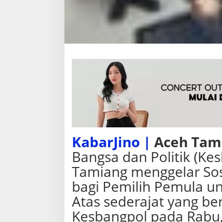
a
l
i
s
a
s
i
KabarJino |
Aceh Tam
Bangsa dan Politik (K
Tamiang menggelar Sosi
bagi Pemilih Pemula un
Atas sederajat yang be
Kesbangpol pada Rabu,