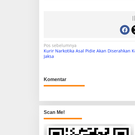
N
Pos sebelumnya
Kurir Narkotika Asal Pidie Akan Diserahkan K
a
Jaksa
v
i
g
Komentar
a
s
i
Scan Me!
p
o
s