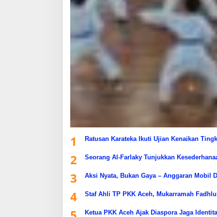
1
Ratusan Karateka Ikuti Ujian Kenaikan Ting
2
Seorang Al-Farlaky Tunjukkan Kesederhana
3
Aksi Nyata, Bukan Gaya – Anggaran Mobil D
4
Staf Ahli TP PKK Aceh, Mukarramah Fadhlu
5
Ketua PKK Aceh Ajak Diaspora Jaga Identita