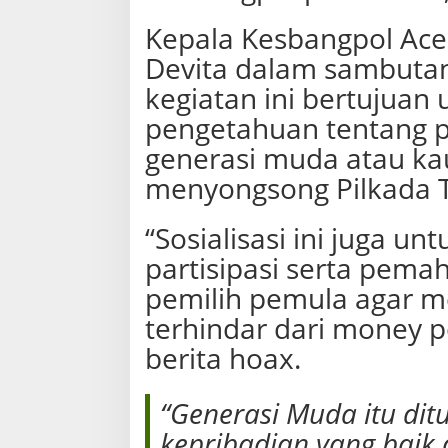
Kepala Kesbangpol Ace
Devita dalam sambuta
kegiatan ini bertujuan
pengetahuan tentang po
generasi muda atau ka
menyongsong Pilkada Ta
“Sosialisasi ini juga u
partisipasi serta pema
pemilih pemula agar me
terhindar dari money pol
berita hoax.
“Generasi Muda itu dit
kepribadian yang baik