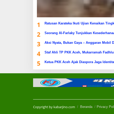
1
Ratusan Karateka Ikuti Ujian Kenaikan Ting
2
Seorang Al-Farlaky Tunjukkan Kesederhana
3
Aksi Nyata, Bukan Gaya – Anggaran Mobil D
4
Staf Ahli TP PKK Aceh, Mukarramah Fadhlu
5
Ketua PKK Aceh Ajak Diaspora Jaga Identita
Copyright by kabarjino.com
Beranda
Privacy Pol