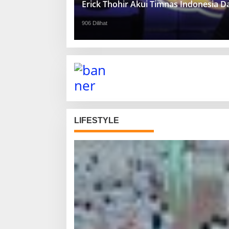
Erick Thohir Akui Timnas Indonesia 
906 Dilihat
LIFESTYLE