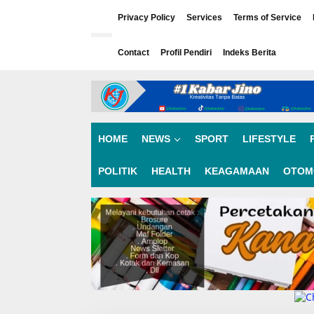
L
e
Privacy Policy
Services
Terms of Service
w
a
Contact
Profil Pendiri
Indeks Berita
t
i
k
e
k
o
n
HOME
NEWS
SPORT
LIFESTYLE
t
e
n
POLITIK
HEALTH
KEAGAMAAN
OTOM