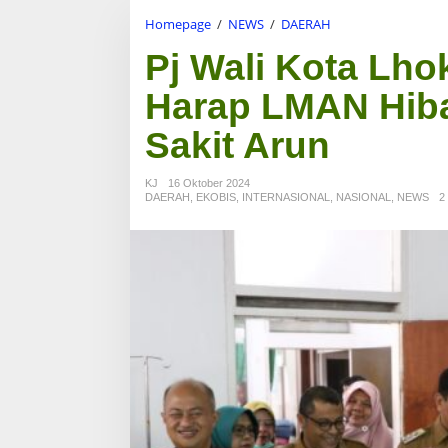
Homepage
/
NEWS
/
DAERAH
P
j
Pj Wali Kota L
W
a
Harap LMAN Hib
l
i
K
Sakit Arun
o
t
KJ
16 Oktober 2024
a
DAERAH
,
EKOBIS
,
INTERNASIONAL
,
NASIONAL
,
NEWS
2 
L
h
o
k
s
e
u
m
a
w
e
H
a
n