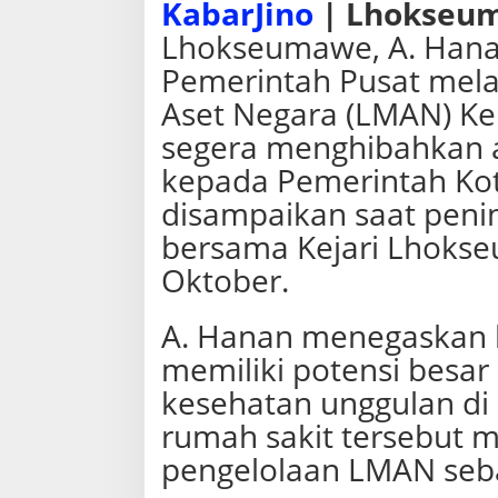
KabarJino
| Lhokseu
m
a
Lhokseumawe, A. Hana
h
Pemerintah Pusat mel
S
a
Aset Negara (LMAN) K
k
i
segera menghibahkan 
t
kepada Pemerintah Ko
A
r
disampaikan saat peni
u
n
bersama Kejari Lhokse
Oktober.
A. Hanan menegaskan 
memiliki potensi besar 
kesehatan unggulan di
rumah sakit tersebut 
pengelolaan LMAN sebag