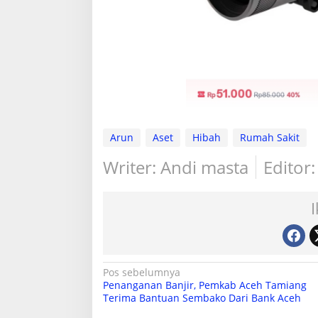
Arun
Aset
Hibah
Rumah Sakit
Writer: Andi masta
Editor:
N
Pos sebelumnya
Penanganan Banjir, Pemkab Aceh Tamiang
a
Terima Bantuan Sembako Dari Bank Aceh
v