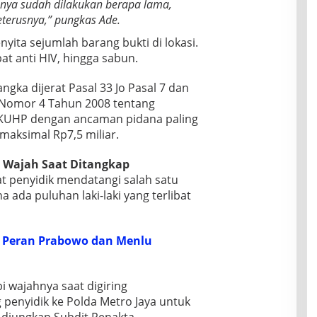
nnya sudah dilakukan berapa lama,
eterusnya,” pungkas Ade.
nyita sejumlah barang bukti di lokasi.
bat anti HIV, hingga sabun.
ngka dijerat Pasal 33 Jo Pasal 7 dan
Nomor 4 Tahun 2008 tentang
6 KUHP dengan ancaman pidana paling
maksimal Rp7,5 miliar.
p Wajah Saat Ditangkap
hat penyidik mendatangi salah satu
a ada puluhan laki-laki yang terlibat
 Peran Prabowo dan Menlu
 wajahnya saat digiring
g penyidik ke Polda Metro Jaya untuk
tu diungkap Subdit Renakta