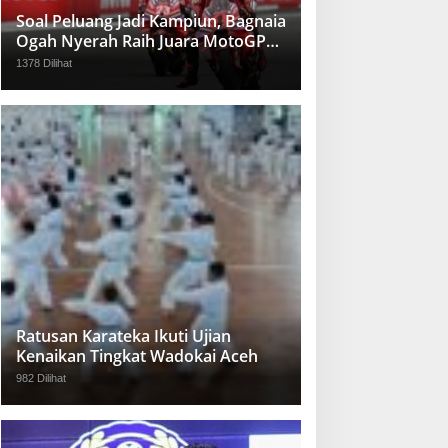
Soal Peluang Jadi Kampiun, Bagnaia
Ogah Nyerah Raih Juara MotoGP
2024
1378 Dilihat
Ratusan Karateka Ikuti Ujian
Kenaikan Tingkat Wadokai Aceh
982 Dilihat