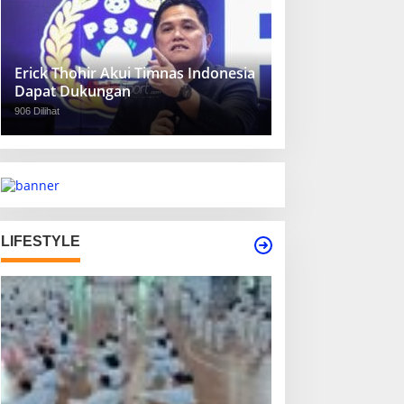
Erick Thohir Akui Timnas Indonesia
Dapat Dukungan
906 Dilihat
LIFESTYLE