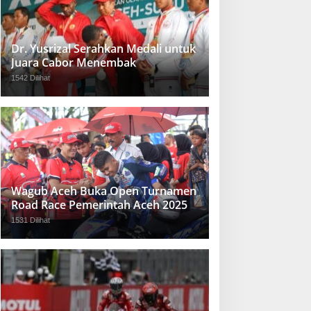
Dr. Yusrizal Serahkan Medali untuk
Juara Cabor Menembak
1542 Dilihat
Wagub Aceh Buka Open Turnamen
Road Race Pemerintah Aceh 2025
1531 Dilihat