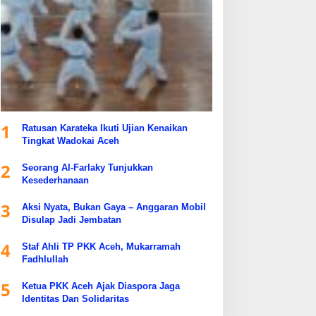
1
Ratusan Karateka Ikuti Ujian Kenaikan
Tingkat Wadokai Aceh
2
Seorang Al-Farlaky Tunjukkan
Kesederhanaan
3
Aksi Nyata, Bukan Gaya – Anggaran Mobil
Disulap Jadi Jembatan
4
Staf Ahli TP PKK Aceh, Mukarramah
Fadhlullah
5
Ketua PKK Aceh Ajak Diaspora Jaga
Identitas Dan Solidaritas