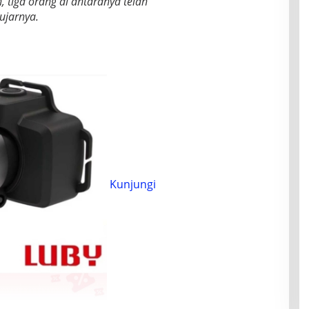
 tiga orang di antaranya telah
ujarnya.
Kunjungi