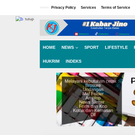
L
e
Privacy Policy
Services
Terms of Service
w
a
tutup
t
i
k
e
k
HOME
NEWS
SPORT
LIFESTYLE
o
n
HUKRIM
INDEKS
t
e
n