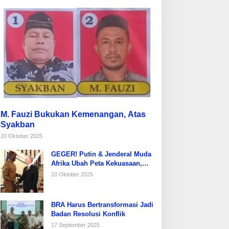
M. Fauzi Bukukan Kemenangan, Atas
Syakban
20 Oktober 2025
GEGER! Putin & Jenderal Muda
Afrika Ubah Peta Kekuasaan,
Prancis Diusir dari Sahel!
10 Oktober 2025
BRA Harus Bertransformasi Jadi
Badan Resolusi Konflik
17 September 2025