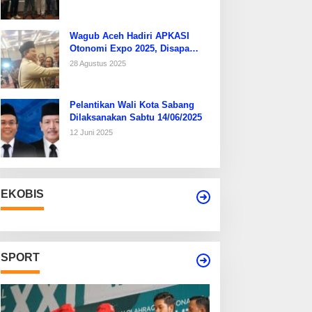
Wagub Aceh Hadiri APKASI
Otonomi Expo 2025, Disapa
Hangat Presiden Prabowo
28 Agustus 2025
Pelantikan Wali Kota Sabang
Dilaksanakan Sabtu 14/06/2025
12 Juni 2025
EKOBIS
SPORT