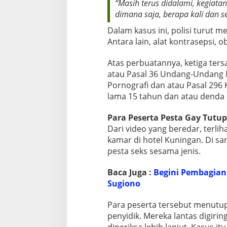
“Masih terus didalami, kegiata
dimana saja, berapa kali dan s
Dalam kasus ini, polisi turut me
Antara lain, alat kontrasepsi, o
Atas perbuatannya, ketiga tersa
atau Pasal 36 Undang-Undang 
Pornografi dan atau Pasal 29
lama 15 tahun dan atau denda 
Para Peserta Pesta Gay Tutu
Dari video yang beredar, terli
kamar di hotel Kuningan. Di san
pesta seks sesama jenis.
Baca Juga :
Begini Pembagian
Sugiono
Para peserta tersebut menutupi
penyidik. Mereka lantas digirin
diperiksa lebih lanjut. Kasus i