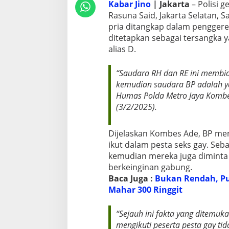
Kabar Jino
| Jakarta
– Polisi g
t
Rasuna Said, Jakarta Selatan, 
u
pria ditangkap dalam penggere
K
a
ditetapkan sebagai tersangka ya
m
alias D.
a
r
“Saudara RH dan RE ini membi
kemudian saudara BP adalah ya
Humas Polda Metro Jaya Kombes
(3/2/2025).
Dijelaskan Kombes Ade, BP men
ikut dalam pesta seks gay. Seb
kemudian mereka juga diminta 
berkeinginan gabung.
Baca Juga :
Bukan Rendah, P
Mahar 300 Ringgit
“Sejauh ini fakta yang ditemuk
mengikuti peserta pesta gay ti