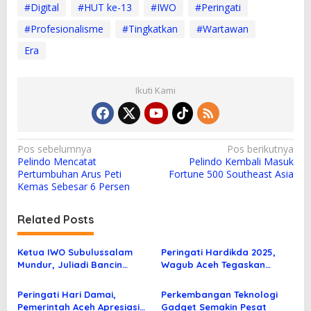
#Digital
#HUT ke-13
#IWO
#Peringati
#Profesionalisme
#Tingkatkan
#Wartawan
Era
Ikuti Kami
N
Pos sebelumnya
Pos berikutnya
Pelindo Mencatat
Pelindo Kembali Masuk
a
Pertumbuhan Arus Peti
Fortune 500 Southeast Asia
v
Kemas Sebesar 6 Persen
i
Related Posts
g
a
Ketua IWO Subulussalam
Peringati Hardikda 2025,
s
Mundur, Juliadi Bancin
Wagub Aceh Tegaskan
Jabat Kekosongan Ketua
Pendidikan Unggul Kunci
i
Mewujudkan Aceh Maju
Peringati Hari Damai,
Perkembangan Teknologi
p
Pemerintah Aceh Apresiasi
Gadget Semakin Pesat