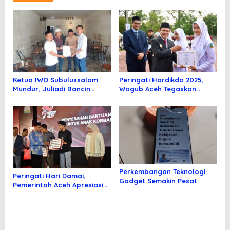
Ketua IWO Subulussalam
Peringati Hardikda 2025,
Mundur, Juliadi Bancin
Wagub Aceh Tegaskan
Jabat Kekosongan Ketua
Pendidikan Unggul Kunci
Mewujudkan Aceh Maju
Perkembangan Teknologi
Peringati Hari Damai,
Gadget Semakin Pesat
Pemerintah Aceh Apresiasi
Wartawan