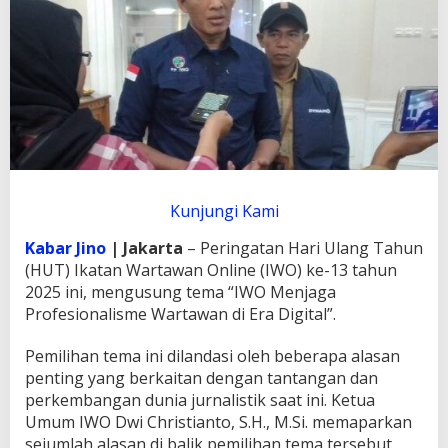
o
n
a
l
i
s
m
e
W
a
r
Kunjungi Kami
t
a
Kabar Jino
| Jakarta
– Peringatan Hari Ulang Tahun
w
a
(HUT) Ikatan Wartawan Online (IWO) ke-13 tahun
n
2025 ini, mengusung tema “IWO Menjaga
d
Profesionalisme Wartawan di Era Digital”.
i
E
Pemilihan tema ini dilandasi oleh beberapa alasan
r
a
penting yang berkaitan dengan tantangan dan
D
perkembangan dunia jurnalistik saat ini. Ketua
i
Umum IWO Dwi Christianto, S.H., M.Si. memaparkan
g
sejumlah alasan di balik pemilihan tema tersebut.
i