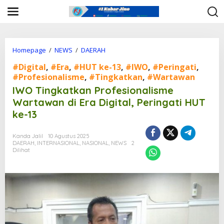
L
e
w
a
t
i
Homepage
/
NEWS
/
DAERAH
I
k
W
#Digital
,
#Era
,
#HUT ke-13
,
#IWO
,
#Peringati
,
e
O
k
#Profesionalisme
,
#Tingkatkan
,
#Wartawan
T
o
i
IWO Tingkatkan Profesionalisme
n
n
Wartawan di Era Digital, Peringati HUT
t
g
e
ke-13
k
n
a
t
Kanda Jalil
10 Agustus 2025
k
DAERAH
,
INTERNASIONAL
,
NASIONAL
,
NEWS
2
a
Dilihat
n
P
r
o
f
e
s
i