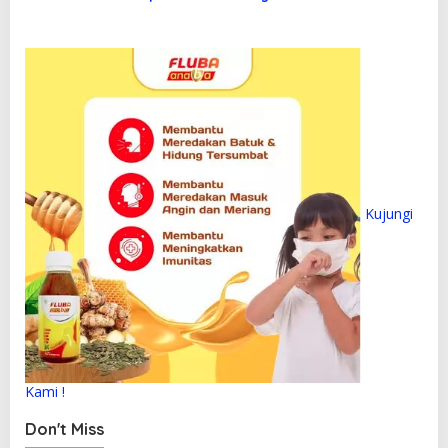
Wartawan
o
s
Kujungi
Kami !
Don't Miss