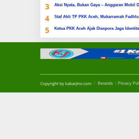
3
Aksi Nyata, Bukan Gaya – Anggaran Mobil D
4
Staf Ahli TP PKK Aceh, Mukarramah Fadhlu
5
Ketua PKK Aceh Ajak Diaspora Jaga Identita
Copyright by kabarjino.com
Beranda
Privacy Pol