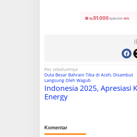
N
Pos sebelumnya
Duta Besar Bahrain Tiba di Aceh, Disambut
a
Langsung Oleh Wagub
Indonesia 2025, Apresiasi
v
Energy
i
g
a
s
Komentar
i