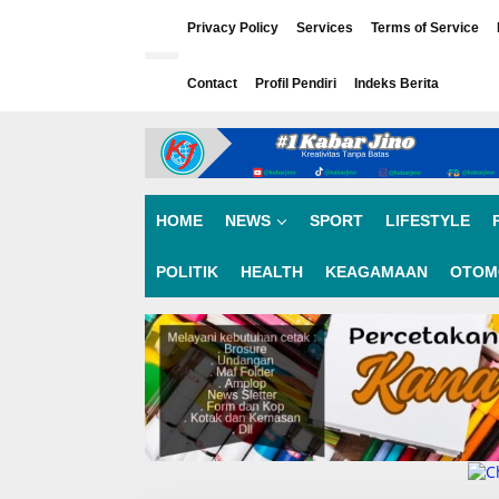
L
e
Privacy Policy
Services
Terms of Service
w
a
Contact
Profil Pendiri
Indeks Berita
t
i
k
e
k
o
n
HOME
NEWS
SPORT
LIFESTYLE
t
e
n
POLITIK
HEALTH
KEAGAMAAN
OTOM