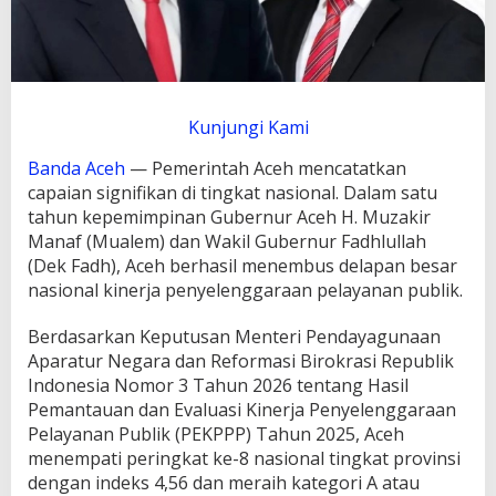
e
h
M
a
s
u
Kunjungi Kami
k
8
Banda Aceh
— Pemerintah Aceh mencatatkan
B
capaian signifikan di tingkat nasional. Dalam satu
e
s
tahun kepemimpinan Gubernur Aceh H. Muzakir
a
Manaf (Mualem) dan Wakil Gubernur Fadhlullah
r
(Dek Fadh), Aceh berhasil menembus delapan besar
N
nasional kinerja penyelenggaraan pelayanan publik.
a
s
i
Berdasarkan Keputusan Menteri Pendayagunaan
o
Aparatur Negara dan Reformasi Birokrasi Republik
n
Indonesia Nomor 3 Tahun 2026 tentang Hasil
a
Pemantauan dan Evaluasi Kinerja Penyelenggaraan
l
K
Pelayanan Publik (PEKPPP) Tahun 2025, Aceh
i
menempati peringkat ke-8 nasional tingkat provinsi
n
dengan indeks 4,56 dan meraih kategori A atau
e