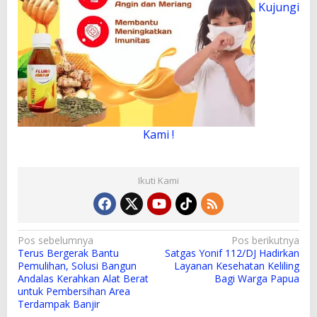
Kujungi
Kami !
Ikuti Kami
N
Pos sebelumnya
Pos berikutnya
Terus Bergerak Bantu
Satgas Yonif 112/DJ Hadirkan
a
Pemulihan, Solusi Bangun
Layanan Kesehatan Keliling
v
Andalas Kerahkan Alat Berat
Bagi Warga Papua
untuk Pembersihan Area
i
Terdampak Banjir