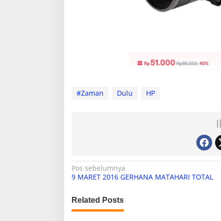
#Zaman
Dulu
HP
N
Pos sebelumnya
9 MARET 2016 GERHANA MATAHARI TOTAL
a
v
Related Posts
i