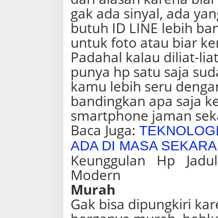
E
gak ada sinyal, ada ya
M
O
butuh ID LINE lebih ba
D
untuk foto atau biar ke
E
R
Padahal kalau diliat-li
N
punya hp satu saja sud
kamu lebih seru dengan 
bandingkan apa saja ke
smartphone jaman sek
Baca Juga:
TEKNOLOGI
ADA DI MASA SEKAR
Keunggulan Hp Jadu
Modern
Murah
Gak bisa dipungkiri kar