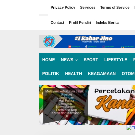
L
e
Privacy Policy
Services
Terms of Service
w
a
Contact
Profil Pendiri
Indeks Berita
t
i
k
e
k
o
n
HOME
NEWS
SPORT
LIFESTYLE
t
e
n
POLITIK
HEALTH
KEAGAMAAN
OTOM