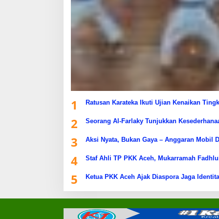
1
Ratusan Karateka Ikuti Ujian Kenaikan Ting
2
Seorang Al-Farlaky Tunjukkan Kesederhana
3
Aksi Nyata, Bukan Gaya – Anggaran Mobil D
4
Staf Ahli TP PKK Aceh, Mukarramah Fadhlu
5
Ketua PKK Aceh Ajak Diaspora Jaga Identita