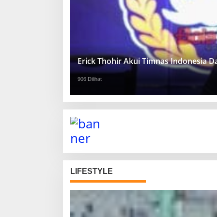
Erick Thohir Akui Timnas Indonesia 
906 Dilihat
LIFESTYLE