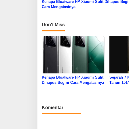
g
Kenapa Bloatware HP Xiaomi Sulit Dihapus Begi
Cara Mengatasinya
a
s
Don't Miss
i
p
o
s
Kenapa Bloatware HP Xiaomi Sulit
Sejarah 7 
Dihapus Begini Cara Mengatasinya
Tahun 1514
Komentar