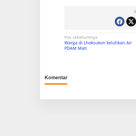
I
N
Pos sebelumnya
Warga di Lhoksukon keluhkan Air
a
PDAM Mati
v
i
g
Komentar
a
s
i
p
o
s