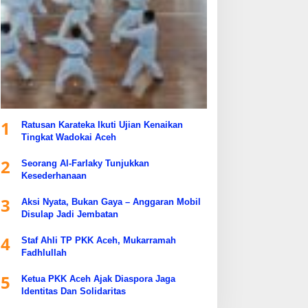
1
Ratusan Karateka Ikuti Ujian Kenaikan
Tingkat Wadokai Aceh
2
Seorang Al-Farlaky Tunjukkan
Kesederhanaan
3
Aksi Nyata, Bukan Gaya – Anggaran Mobil
Disulap Jadi Jembatan
4
Staf Ahli TP PKK Aceh, Mukarramah
Fadhlullah
5
Ketua PKK Aceh Ajak Diaspora Jaga
Identitas Dan Solidaritas