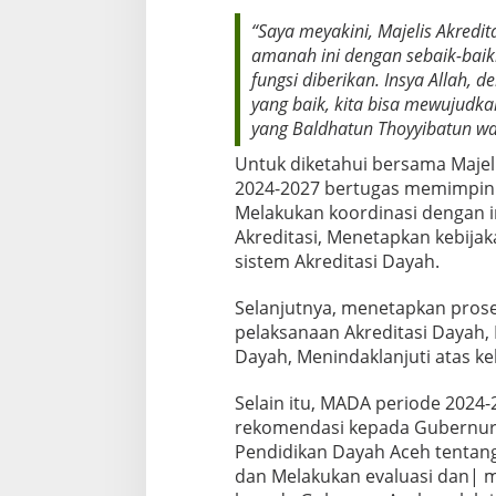
c
“Saya meyakini, Majelis Akred
e
amanah ini dengan sebaik-baik
h
fungsi diberikan. Insya Allah, 
yang baik, kita bisa mewujudka
yang Baldhatun Thoyyibatun wa 
Untuk diketahui bersama Majel
2024-2027 bertugas memimpin 
Melakukan koordinasi dengan i
Akreditasi, Menetapkan kebij
sistem Akreditasi Dayah.
Selanjutnya, menetapkan pros
pelaksanaan Akreditasi Dayah,
Dayah, Menindaklanjuti atas ke
Selain itu, MADA periode 2024
rekomendasi kepada Gubernur 
Pendidikan Dayah Aceh tentang
dan Melakukan evaluasi dan| 