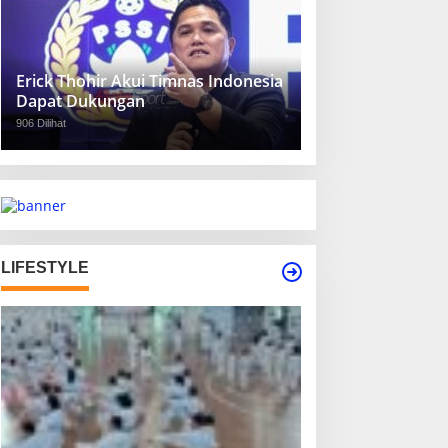
Erick Thohir Akui Timnas Indonesia
Dapat Dukungan
906 Dilihat
LIFESTYLE