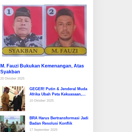
M. Fauzi Bukukan Kemenangan, Atas
Syakban
20 Oktober 2025
GEGER! Putin & Jenderal Muda
Afrika Ubah Peta Kekuasaan,
Prancis Diusir dari Sahel!
10 Oktober 2025
BRA Harus Bertransformasi Jadi
Badan Resolusi Konflik
17 September 2025