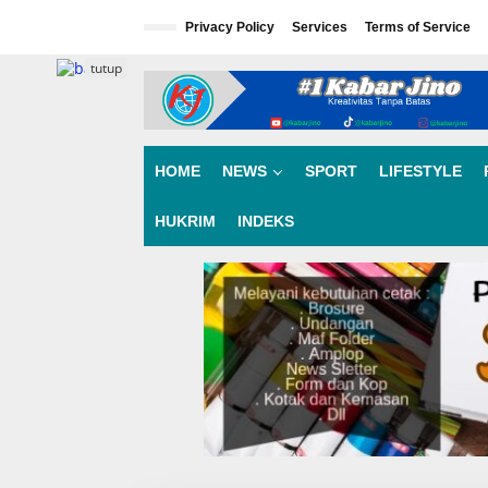
L
e
Privacy Policy
Services
Terms of Service
w
a
tutup
t
i
k
e
k
HOME
NEWS
SPORT
LIFESTYLE
o
n
HUKRIM
INDEKS
t
e
n