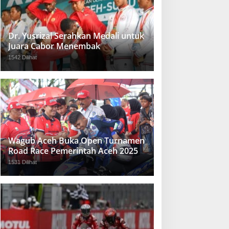
Dr. Yusrizal Serahkan Medali untuk
Juara Cabor Menembak
1542 Dilihat
Wagub Aceh Buka Open Turnamen
Road Race Pemerintah Aceh 2025
1531 Dilihat