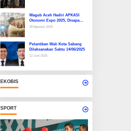
Wagub Aceh Hadiri APKASI
Otonomi Expo 2025, Disapa
Hangat Presiden Prabowo
28 Agustus 2025
Pelantikan Wali Kota Sabang
Dilaksanakan Sabtu 14/06/2025
12 Juni 2025
EKOBIS
SPORT