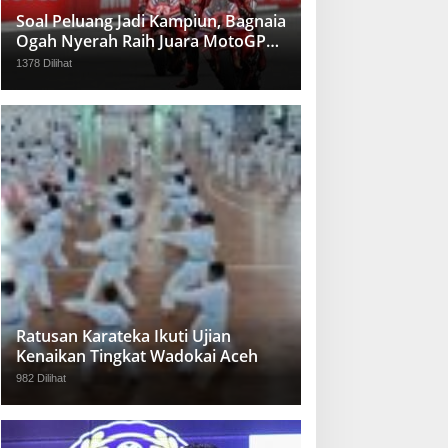
Soal Peluang Jadi Kampiun, Bagnaia
Ogah Nyerah Raih Juara MotoGP
2024
1378 Dilihat
Ratusan Karateka Ikuti Ujian
Kenaikan Tingkat Wadokai Aceh
982 Dilihat