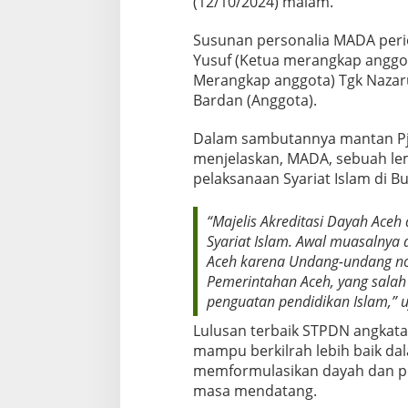
(12/10/2024) malam.
a
n
Susunan personalia MADA peri
M
Yusuf (Ketua merangkap anggota
a
j
Merangkap anggota) Tgk Nazaru
e
Bardan (Anggota).
l
i
Dalam sambutannya mantan Pj 
s
menjelaskan, MADA, sebuah le
A
k
pelaksanaan Syariat Islam di 
r
e
“Majelis Akreditasi Dayah Aceh
d
Syariat Islam. Awal muasalnya 
i
t
Aceh karena Undang-undang no
a
Pemerintahan Aceh, yang sala
s
penguatan pendidikan Islam,” u
i
D
Lulusan terbaik STPDN angkata
a
mampu berkilrah lebih baik d
y
memformulasikan dayah dan pe
a
masa mendatang.
h
A