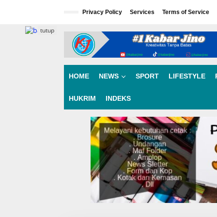
L
e
Privacy Policy
Services
Terms of Service
w
a
tutup
t
i
k
e
k
HOME
NEWS
SPORT
LIFESTYLE
o
n
HUKRIM
INDEKS
t
e
n