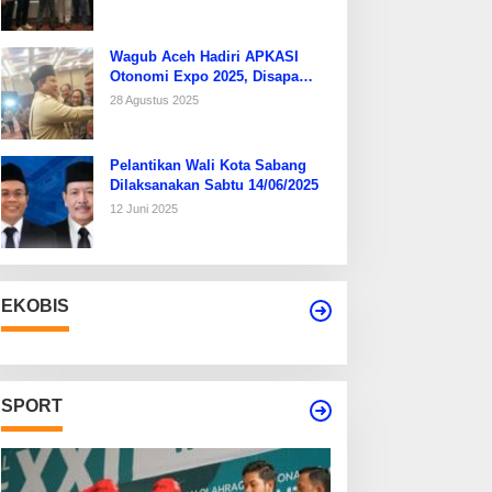
Wagub Aceh Hadiri APKASI
Otonomi Expo 2025, Disapa
Hangat Presiden Prabowo
28 Agustus 2025
Pelantikan Wali Kota Sabang
Dilaksanakan Sabtu 14/06/2025
12 Juni 2025
EKOBIS
SPORT