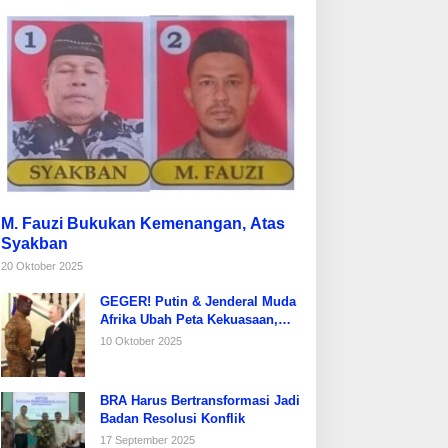
M. Fauzi Bukukan Kemenangan, Atas
Syakban
20 Oktober 2025
GEGER! Putin & Jenderal Muda
Afrika Ubah Peta Kekuasaan,
Prancis Diusir dari Sahel!
10 Oktober 2025
BRA Harus Bertransformasi Jadi
Badan Resolusi Konflik
17 September 2025