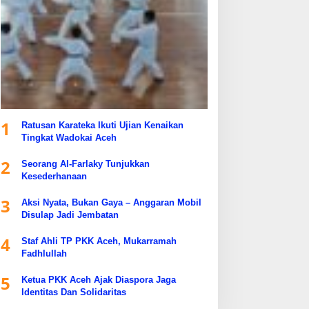
1
Ratusan Karateka Ikuti Ujian Kenaikan
Tingkat Wadokai Aceh
2
Seorang Al-Farlaky Tunjukkan
Kesederhanaan
3
Aksi Nyata, Bukan Gaya – Anggaran Mobil
Disulap Jadi Jembatan
4
Staf Ahli TP PKK Aceh, Mukarramah
Fadhlullah
5
Ketua PKK Aceh Ajak Diaspora Jaga
Identitas Dan Solidaritas