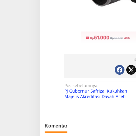
I
N
Pos sebelumnya
Pj Gubernur Safrizal Kukuhkan
a
Majelis Akreditasi Dayah Aceh
v
i
g
Komentar
a