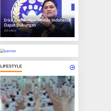
Erick Thohir Akui Timnas Indonesia
Dapat Dukungan
906 Dilihat
LIFESTYLE