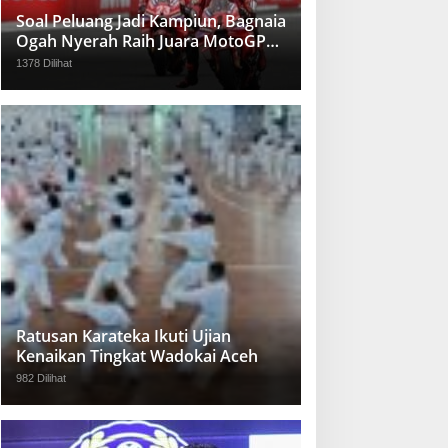
Soal Peluang Jadi Kampiun, Bagnaia
Ogah Nyerah Raih Juara MotoGP
2024
1378 Dilihat
Ratusan Karateka Ikuti Ujian
Kenaikan Tingkat Wadokai Aceh
982 Dilihat