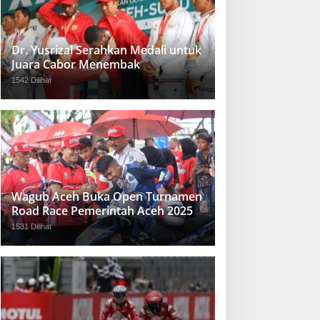
Dr. Yusrizal Serahkan Medali untuk
Juara Cabor Menembak
1542 Dilihat
Wagub Aceh Buka Open Turnamen
Road Race Pemerintah Aceh 2025
1531 Dilihat