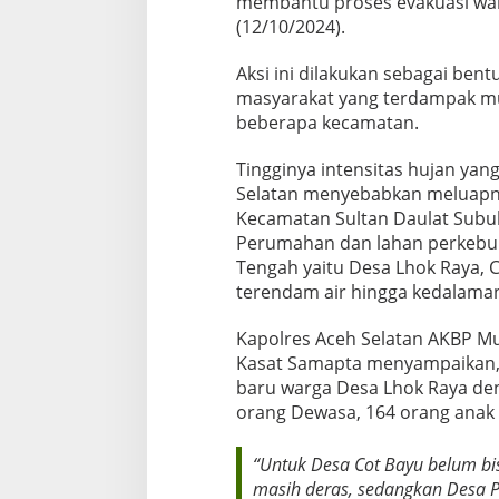
membantu proses evakuasi war
s
(12/10/2024).
i
M
Aksi ini dilakukan sebagai bent
a
s
masyarakat yang terdampak m
y
beberapa kecamatan.
a
r
Tingginya intensitas hujan yan
a
Selatan menyebabkan meluapny
k
a
Kecamatan Sultan Daulat Sub
t
Perumahan dan lahan perkebu
K
Tengah yaitu Desa Lhok Raya,
o
terendam air hingga kedalama
r
b
a
Kapolres Aceh Selatan AKBP Mu
n
Kasat Samapta menyampaikan, 
B
baru warga Desa Lhok Raya den
a
orang Dewasa, 164 orang anak 
n
j
i
“Untuk Desa Cot Bayu belum bis
r
masih deras, sedangkan Desa 