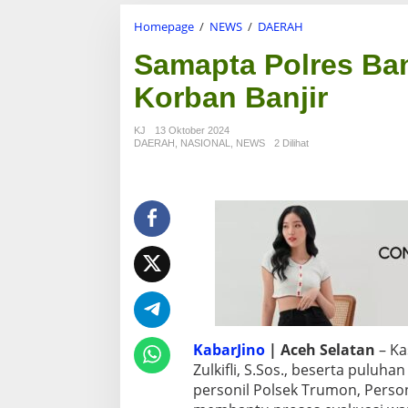
Homepage
/
NEWS
/
DAERAH
S
a
Samapta Polres Ba
m
a
Korban Banjir
p
t
a
KJ
13 Oktober 2024
P
DAERAH
,
NASIONAL
,
NEWS
2 Dilihat
o
l
r
e
s
B
a
n
t
u
E
v
KabarJino
| Aceh Selatan
– Ka
a
Zulkifli, S.Sos., beserta puluh
k
u
personil Polsek Trumon, Pers
a