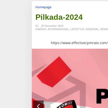
Homepage
L
a
Pilkada-2024
m
p
i
KJ
26 November 2024
r
DAERAH
,
INTERNASIONAL
,
LIFESTYLE
,
NASIONAL
,
NEWS
a
n
https://www.effectivecpmrate.com