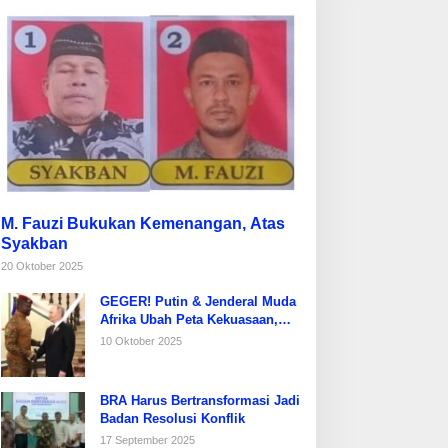
M. Fauzi Bukukan Kemenangan, Atas
Syakban
20 Oktober 2025
GEGER! Putin & Jenderal Muda
Afrika Ubah Peta Kekuasaan,
Prancis Diusir dari Sahel!
10 Oktober 2025
BRA Harus Bertransformasi Jadi
Badan Resolusi Konflik
17 September 2025