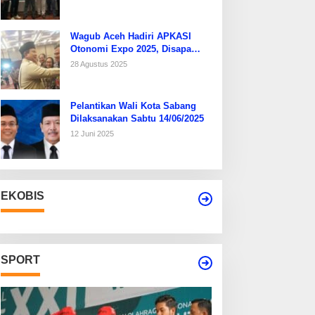
Wagub Aceh Hadiri APKASI
Otonomi Expo 2025, Disapa
Hangat Presiden Prabowo
28 Agustus 2025
Pelantikan Wali Kota Sabang
Dilaksanakan Sabtu 14/06/2025
12 Juni 2025
EKOBIS
SPORT