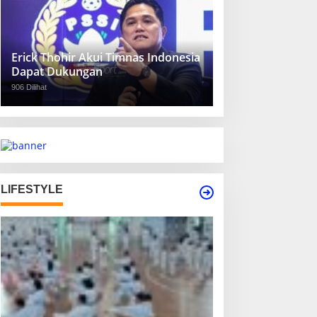
Erick Thohir Akui Timnas Indonesia
Dapat Dukungan
906 Dilihat
LIFESTYLE