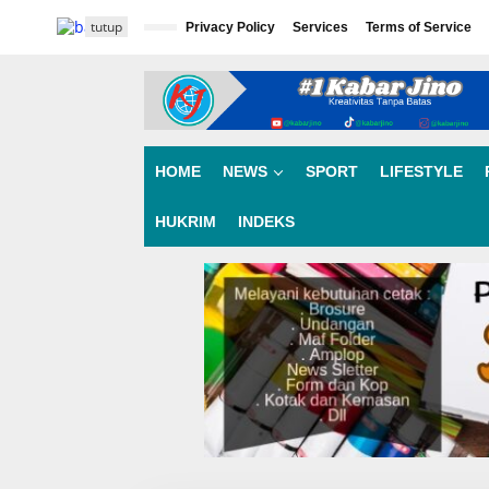
L
tutup
e
Privacy Policy
Services
Terms of Service
w
a
t
i
k
e
k
HOME
NEWS
SPORT
LIFESTYLE
o
n
HUKRIM
INDEKS
t
e
n