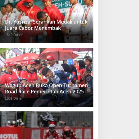
Dr. Yusrizal Serahkan Medali untuk
Juara Cabor Menembak
1542 Dilihat
Wagub Aceh Buka Open Turnamen
Road Race Pemerintah Aceh 2025
1531 Dilihat