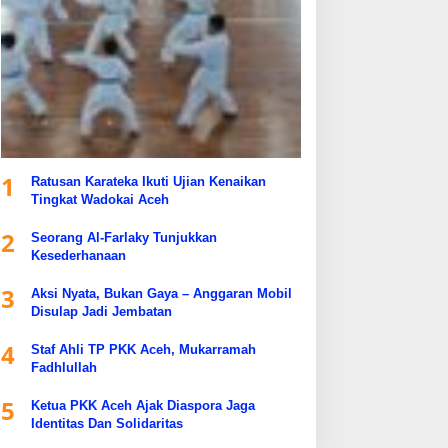
1
Ratusan Karateka Ikuti Ujian Kenaikan
Tingkat Wadokai Aceh
2
Seorang Al-Farlaky Tunjukkan
Kesederhanaan
3
Aksi Nyata, Bukan Gaya – Anggaran Mobil
Disulap Jadi Jembatan
4
Staf Ahli TP PKK Aceh, Mukarramah
Fadhlullah
5
Ketua PKK Aceh Ajak Diaspora Jaga
Identitas Dan Solidaritas