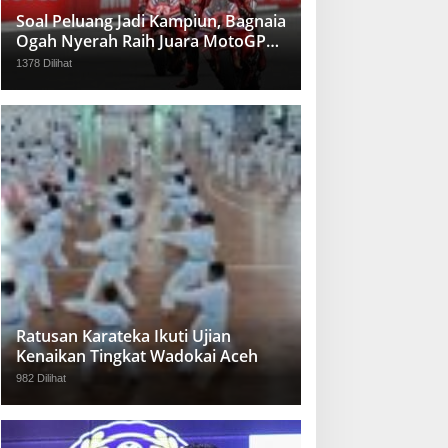
Soal Peluang Jadi Kampiun, Bagnaia
Ogah Nyerah Raih Juara MotoGP
2024
1378 Dilihat
Ratusan Karateka Ikuti Ujian
Kenaikan Tingkat Wadokai Aceh
982 Dilihat