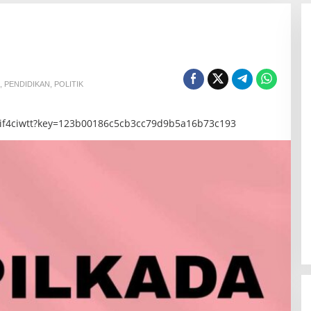
,
PENDIDIKAN
,
POLITIK
/if4ciwtt?key=123b00186c5cb3cc79d9b5a16b73c193