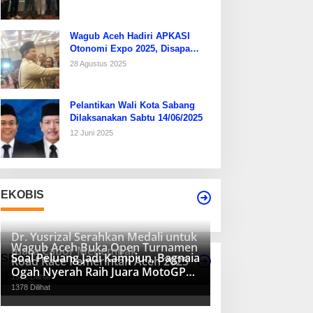
Wagub Aceh Hadiri APKASI
Otonomi Expo 2025, Disapa
Hangat Presiden Prabowo
28 Agustus 2025
Pelantikan Wali Kota Sabang
Dilaksanakan Sabtu 14/06/2025
12 Juni 2025
EKOBIS
Dr. Yusrizal Serahkan Medali untuk
Wagub Aceh Buka Open Turnamen
Juara Cabor Menembak
Soal Peluang Jadi Kampiun, Bagnaia
SPORT
Road Race Pemerintah Aceh 2025
1542 Dilihat
Ogah Nyerah Raih Juara MotoGP
1531 Dilihat
2024
1378 Dilihat