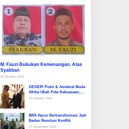
M. Fauzi Bukukan Kemenangan, Atas
Syakban
20 Oktober 2025
GEGER! Putin & Jenderal Muda
Afrika Ubah Peta Kekuasaan,
Prancis Diusir dari Sahel!
10 Oktober 2025
BRA Harus Bertransformasi Jadi
Badan Resolusi Konflik
17 September 2025