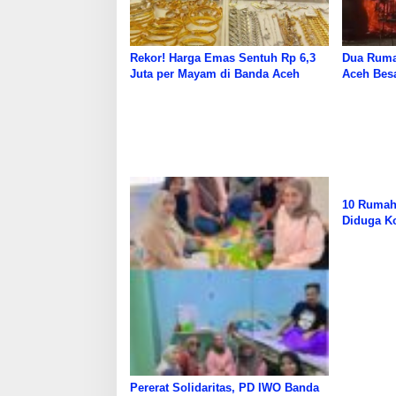
Rekor! Harga Emas Sentuh Rp 6,3
Dua Ruma
Juta per Mayam di Banda Aceh
Aceh Bes
10 Rumah 
Diduga Ko
Pererat Solidaritas, PD IWO Banda