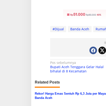
#Dijual
Banda Aceh
Ruma
I
N
Pos sebelumnya
Bupati Aceh Tenggara Gelar Halal
a
bihalal di 8 Kecamatan
v
Related Posts
i
g
Rekor! Harga Emas Sentuh Rp 6,3 Juta per May
a
Banda Aceh
s