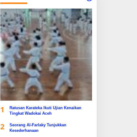
1
Ratusan Karateka Ikuti Ujian Kenaikan
Tingkat Wadokai Aceh
2
Seorang Al-Farlaky Tunjukkan
Kesederhanaan