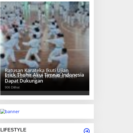
Ratusan Karateka Ikuti Ujian
Erick Thohir Akui Timnas Indonesia
Kenaikan Tingkat Wadokai Aceh
Dapat Dukungan
982 Dilihat
906 Dilihat
LIFESTYLE