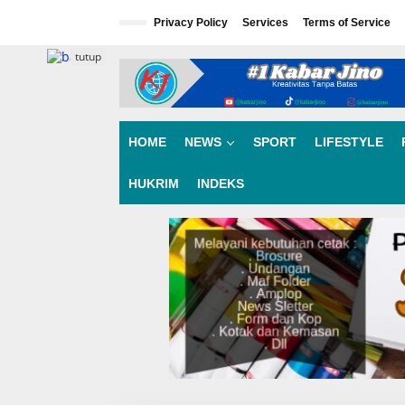
L
e
Privacy Policy
Services
Terms of Service
w
a
tutup
t
i
k
e
k
HOME
NEWS
SPORT
LIFESTYLE
o
n
HUKRIM
INDEKS
t
e
n