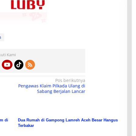
h
kuti Kami
Pos berikutnya
Pengawas Klaim Pilkada Ulang di
Sabang Berjalan Lancar
am di
Dua Rumah di Gampong Lamreh Aceh Besar Hangus
Terbakar