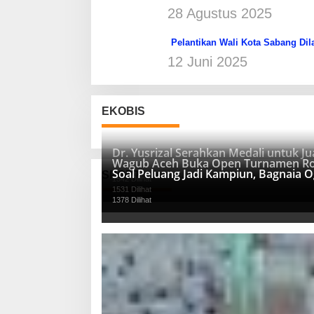
28 Agustus 2025
Pelantikan Wali Kota Sabang Dil
12 Juni 2025
EKOBIS
Dr. Yusrizal Serahkan Medali untuk 
Wagub Aceh Buka Open Turnamen Ro
Soal Peluang Jadi Kampiun, Bagnaia 
SPORT
1542 Dilihat
1531 Dilihat
1378 Dilihat