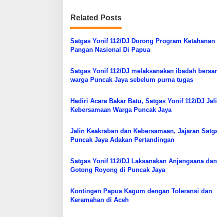
g
a
Related Posts
s
Satgas Yonif 112/DJ Dorong Program Ketahanan
i
Pangan Nasional Di Papua
p
o
Satgas Yonif 112/DJ melaksanakan ibadah bers
warga Puncak Jaya sebelum purna tugas
s
Hadiri Acara Bakar Batu, Satgas Yonif 112/DJ Jal
Kebersamaan Warga Puncak Jaya
Jalin Keakraban dan Kebersamaan, Jajaran Satg
Puncak Jaya Adakan Pertandingan ‎
Satgas Yonif 112/DJ Laksanakan Anjangsana dan
Gotong Royong di Puncak Jaya
Kontingen Papua Kagum dengan Toleransi dan
Keramahan di Aceh