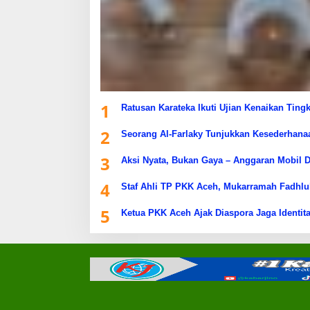
1
Ratusan Karateka Ikuti Ujian Kenaikan Ting
2
Seorang Al-Farlaky Tunjukkan Kesederhana
3
Aksi Nyata, Bukan Gaya – Anggaran Mobil D
4
Staf Ahli TP PKK Aceh, Mukarramah Fadhlu
5
Ketua PKK Aceh Ajak Diaspora Jaga Identita