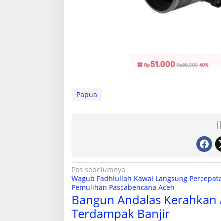
Papua
N
Pos sebelumnya
Wagub Fadhlullah Kawal Langsung Percepat
a
Pemulihan Pascabencana Aceh
Bangun Andalas Kerahkan A
v
Terdampak Banjir
i