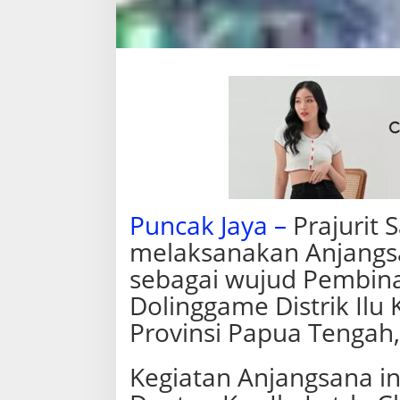
i
W
a
r
g
a
P
a
p
u
a
*
Puncak Jaya –
Prajurit S
melaksanakan Anjangs
sebagai wujud Pembina
Dolinggame Distrik Ilu
Provinsi Papua Tengah,
Kegiatan Anjangsana in