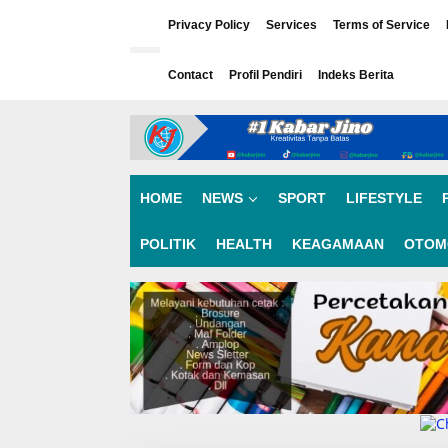
L
e
Privacy Policy
Services
Terms of Service
w
a
Contact
Profil Pendiri
Indeks Berita
t
i
k
e
k
o
n
HOME
NEWS
SPORT
LIFESTYLE
t
e
n
POLITIK
HEALTH
KEAGAMAAN
OTOM