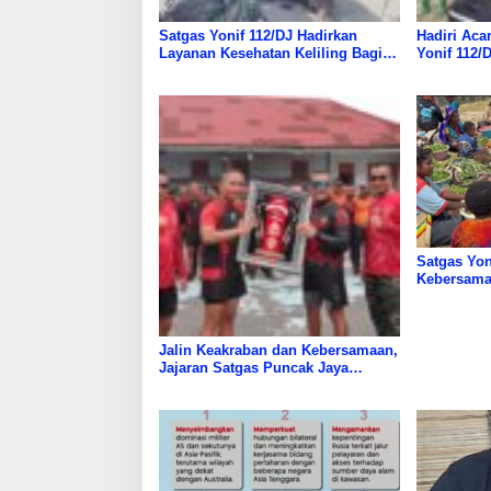
Satgas Yonif 112/DJ Hadirkan
Hadiri Aca
Layanan Kesehatan Keliling Bagi
Yonif 112/
Warga Papua
Warga Pun
Satgas Yon
Kebersama
Makan Ber
Jalin Keakraban dan Kebersamaan,
Jajaran Satgas Puncak Jaya
Adakan Pertandingan ‎