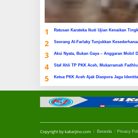
1
Ratusan Karateka Ikuti Ujian Kenaikan Ting
2
Seorang Al-Farlaky Tunjukkan Kesederhana
3
Aksi Nyata, Bukan Gaya – Anggaran Mobil D
4
Staf Ahli TP PKK Aceh, Mukarramah Fadhlu
5
Ketua PKK Aceh Ajak Diaspora Jaga Identita
Copyright by kabarjino.com
Beranda
Privacy Pol