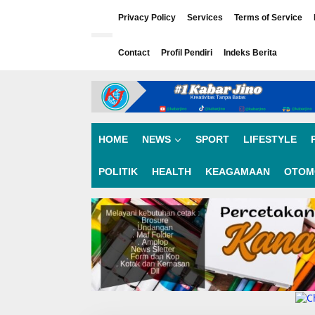
L
e
Privacy Policy
Services
Terms of Service
w
a
Contact
Profil Pendiri
Indeks Berita
t
i
k
e
k
o
n
HOME
NEWS
SPORT
LIFESTYLE
t
e
n
POLITIK
HEALTH
KEAGAMAAN
OTOM