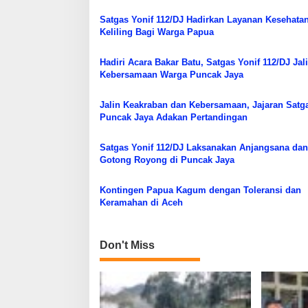
i
Satgas Yonif 112/DJ Hadirkan Layanan Kesehata
p
Keliling Bagi Warga Papua
o
Hadiri Acara Bakar Batu, Satgas Yonif 112/DJ Jal
s
Kebersamaan Warga Puncak Jaya
Jalin Keakraban dan Kebersamaan, Jajaran Satg
Puncak Jaya Adakan Pertandingan ‎
Satgas Yonif 112/DJ Laksanakan Anjangsana dan
Gotong Royong di Puncak Jaya
Kontingen Papua Kagum dengan Toleransi dan
Keramahan di Aceh
Don't Miss