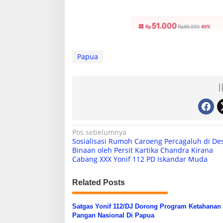
Papua
N
Pos sebelumnya
Sosialisasi Rumoh Caroeng Percagaluh di De
a
Binaan oleh Persit Kartika Chandra Kirana
Cabang XXX Yonif 112 PD Iskandar Muda
v
i
Related Posts
g
a
Satgas Yonif 112/DJ Dorong Program Ketahanan
s
Pangan Nasional Di Papua