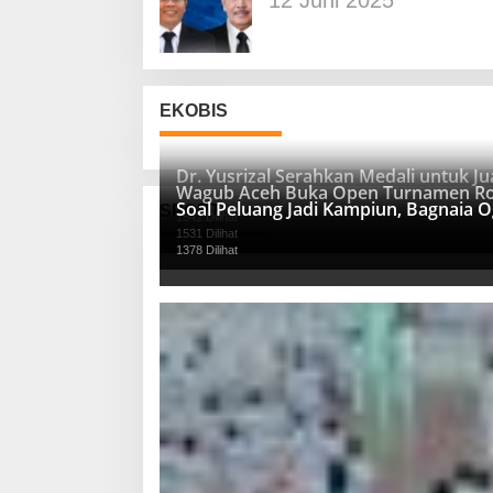
12 Juni 2025
EKOBIS
Dr. Yusrizal Serahkan Medali untuk 
Wagub Aceh Buka Open Turnamen Ro
Soal Peluang Jadi Kampiun, Bagnaia 
SPORT
1542 Dilihat
1531 Dilihat
1378 Dilihat