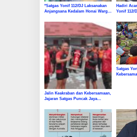
*Satgas Yonif 112/DJ Laksanakan
Hadiri Aca
Anjangsana Kedalam Honai Warga
Yonif 112/
Papua*
Warga Pun
Satgas Yon
Kebersama
Makan Ber
Jalin Keakraban dan Kebersamaan,
Jajaran Satgas Puncak Jaya
Adakan Pertandingan ‎