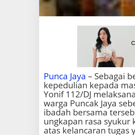
n
c
a
k
J
a
y
a
s
e
b
e
l
‎Punca Jaya
– Sebagai b
u
m
kepedulian kepada mas
p
u
Yonif 112/DJ melaksa
r
warga Puncak Jaya seb
n
a
ibadah bersama terseb
t
u
ungkapan rasa syukur
g
atas kelancaran tugas 
a
s