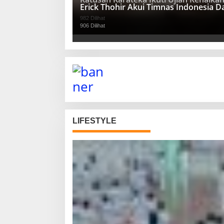
Erick Thohir Akui Timnas Indonesia 
982 Dilihat
906 Dilihat
LIFESTYLE