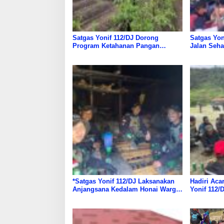
Satgas Yonif 112/DJ Dorong
Satgas Yon
Program Ketahanan Pangan
Jalan Seh
Nasional Di Papua
Warga Pap
*Satgas Yonif 112/DJ Laksanakan
Hadiri Aca
Anjangsana Kedalam Honai Warga
Yonif 112/
Papua*
Warga Pun