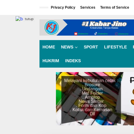
L
e
Privacy Policy
Services
Terms of Service
w
a
tutup
t
i
k
e
k
HOME
NEWS
SPORT
LIFESTYLE
o
n
HUKRIM
INDEKS
t
e
n