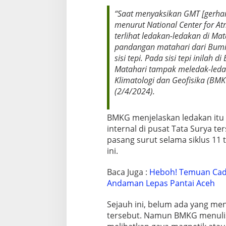
e
“Saat menyaksikan GMT [gerhana
r
menurut National Center for A
h
a
terlihat ledakan-ledakan di Mat
n
pandangan matahari dari Bumi
a
sisi tepi. Pada sisi tepi inilah
M
Matahari tampak meledak-ledak
a
Klimatologi dan Geofisika (BMK
t
a
(2/4/2024).
h
a
r
BMKG menjelaskan ledakan itu t
i
internal di pusat Tata Surya te
T
pasang surut selama siklus 11
o
ini.
t
a
l
Baca Juga :
Heboh! Temuan Cad
Andaman Lepas Pantai Aceh
Sejauh ini, belum ada yang m
tersebut. Namun BMKG menuli