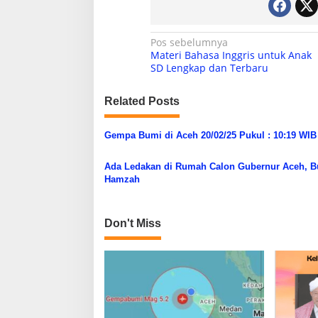
N
Pos sebelumnya
Materi Bahasa Inggris untuk Anak
a
SD Lengkap dan Terbaru
v
Related Posts
i
g
Gempa Bumi di Aceh 20/02/25 Pukul : 10:19 WIB
a
s
Ada Ledakan di Rumah Calon Gubernur Aceh, B
Hamzah
i
p
o
Don't Miss
s