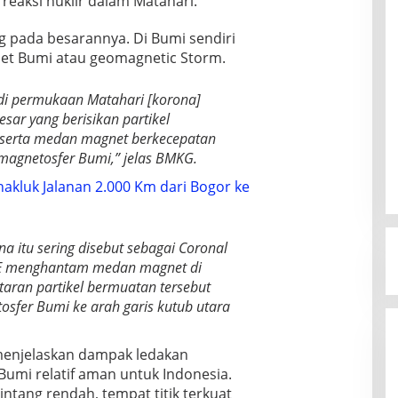
reaksi nuklir dalam Matahari.
 pada besarannya. Di Bumi sendiri
net Bumi atau geomagnetic Storm.
n di permukaan Matahari [korona]
sar yang berisikan partikel
eserta medan magnet berkecepatan
 magnetosfer Bumi,” jelas BMKG.
akluk Jalanan 2.000 Km dari Bogor ke
a itu sering disebut sebagai Coronal
CME menghantam medan magnet di
ntaran partikel bermuatan tersebut
osfer Bumi ke arah garis kutub utara
enjelaskan dampak ledakan
Bumi relatif aman untuk Indonesia.
intang rendah, tempat titik terkuat