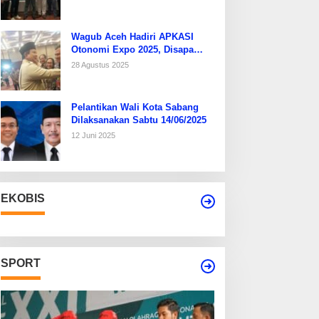
Wagub Aceh Hadiri APKASI
Otonomi Expo 2025, Disapa
Hangat Presiden Prabowo
28 Agustus 2025
Pelantikan Wali Kota Sabang
Dilaksanakan Sabtu 14/06/2025
12 Juni 2025
EKOBIS
SPORT