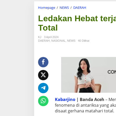
Homepage
/
NEWS
/
DAERAH
L
e
Ledakan Hebat terj
d
a
Total
k
a
n
KJ
3 April 2024
H
DAERAH
,
NASIONAL
,
NEWS
40 Dilihat
e
b
a
t
t
e
r
j
a
d
i
s
Kabarjino
| Banda Aceh
– Men
a
fenomena di antariksa yang akan
a
t
disaat gerhana matahari total.
G