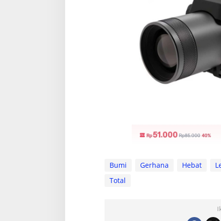
Bumi
Gerhana
Hebat
L
Total
I