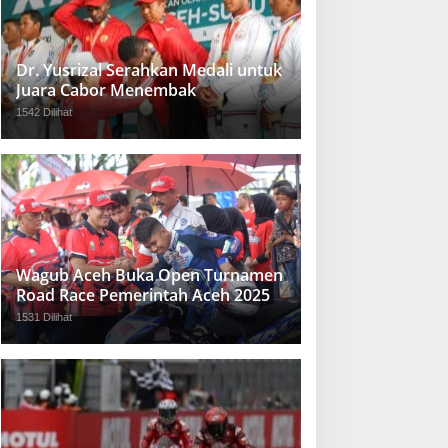
Dr. Yusrizal Serahkan Medali untuk
Juara Cabor Menembak
1542 Dilihat
Wagub Aceh Buka Open Turnamen
Road Race Pemerintah Aceh 2025
1531 Dilihat