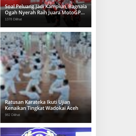
Soal Peluang Jadi Kampiun, Bagnaia
Ogah Nyerah Raih Juara MotoGP
2024
1378 Dilihat
Ratusan Karateka Ikuti Ujian
Kenaikan Tingkat Wadokai Aceh
982 Dilihat