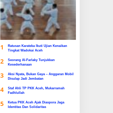
1
Ratusan Karateka Ikuti Ujian Kenaikan
Tingkat Wadokai Aceh
2
Seorang Al-Farlaky Tunjukkan
Kesederhanaan
3
Aksi Nyata, Bukan Gaya – Anggaran Mobil
Disulap Jadi Jembatan
4
Staf Ahli TP PKK Aceh, Mukarramah
Fadhlullah
5
Ketua PKK Aceh Ajak Diaspora Jaga
Identitas Dan Solidaritas