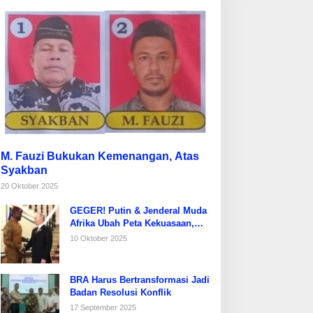
M. Fauzi Bukukan Kemenangan, Atas
Syakban
20 Oktober 2025
GEGER! Putin & Jenderal Muda
Afrika Ubah Peta Kekuasaan,
Prancis Diusir dari Sahel!
10 Oktober 2025
BRA Harus Bertransformasi Jadi
Badan Resolusi Konflik
17 September 2025