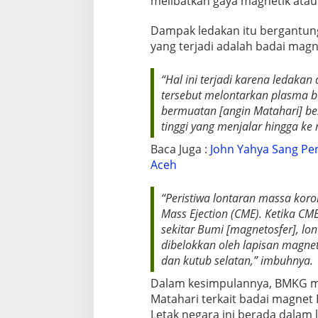
melibatkan gaya magnetik atau 
Dampak ledakan itu bergantung
yang terjadi adalah badai mag
“Hal ini terjadi karena ledaka
tersebut melontarkan plasma be
bermuatan [angin Matahari] b
tinggi yang menjalar hingga ke
Baca Juga :
John Yahya Sang Pen
Aceh
“Peristiwa lontaran massa koron
Mass Ejection (CME). Ketika 
sekitar Bumi [magnetosfer], lo
dibelokkan oleh lapisan magnet
dan kutub selatan,” imbuhnya.
Dalam kesimpulannya, BMKG m
Matahari terkait badai magnet 
Letak negara ini berada dalam l