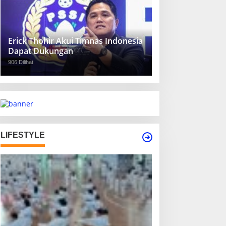
Erick Thohir Akui Timnas Indonesia
Dapat Dukungan
906 Dilihat
LIFESTYLE