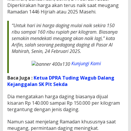
M
Diperkirakan harga akan terus naik saat meugang
a
Ramadan 1446 Hijriah atau 2025 Masehi.
h
i
r
“Untuk hari ini harga daging mulai naik sekira 150
a
ribu sampai 160 ribu rupiah per kilogram. Biasanya
h
semakin mendekati meugang akan naik lagi,” kata
M
Arifin, salah seorang pedagang daging di Pasar Al
u
Mahirah, Senin, 24 Februari 2025.
l
a
i
Kunjungi Kami
N
a
Baca Juga :
Ketua DPRA Tuding Wagub Dalang
i
k
Kejanggalan SK Plt Sekda
,
J
Dia mengatakan harga daging biasanya dijual
e
kisaran Rp 140.000 sampai Rp 150.000 per kilogram
l
tergantung dengan jenis daging.
a
n
g
Namun saat menjelang Ramadan khususnya saat
M
meugang, permintaan daging meningkat.
e