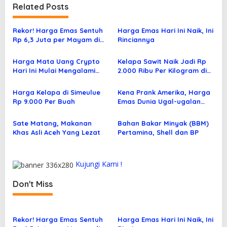
i
Related Posts
g
a
Rekor! Harga Emas Sentuh
Harga Emas Hari Ini Naik, Ini
s
Rp 6,3 Juta per Mayam di
Rinciannya
Banda Aceh
i
Harga Mata Uang Crypto
Kelapa Sawit Naik Jadi Rp
p
Hari Ini Mulai Mengalami
2.000 Ribu Per Kilogram di
Kenaikan
Aceh Utara
o
Harga Kelapa di Simeulue
Kena Prank Amerika, Harga
s
Rp 9.000 Per Buah
Emas Dunia Ugal-ugalan
bak Roller Coaster
Sate Matang, Makanan
Bahan Bakar Minyak (BBM)
Khas Asli Aceh Yang Lezat
Pertamina, Shell dan BP
Kujungi Kami !
Don't Miss
Rekor! Harga Emas Sentuh
Harga Emas Hari Ini Naik, Ini