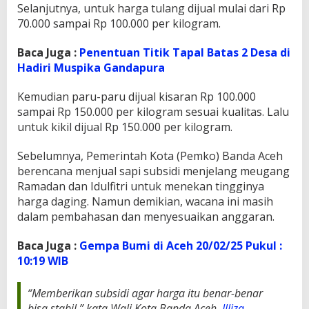
Selanjutnya, untuk harga tulang dijual mulai dari Rp
u
70.000 sampai Rp 100.000 per kilogram.
g
a
n
Baca Juga :
Penentuan Titik Tapal Batas 2 Desa di
g
Hadiri Muspika Gandapura
Kemudian paru-paru dijual kisaran Rp 100.000
sampai Rp 150.000 per kilogram sesuai kualitas. Lalu
untuk kikil dijual Rp 150.000 per kilogram.
Sebelumnya, Pemerintah Kota (Pemko) Banda Aceh
berencana menjual sapi subsidi menjelang meugang
Ramadan dan Idulfitri untuk menekan tingginya
harga daging. Namun demikian, wacana ini masih
dalam pembahasan dan menyesuaikan anggaran.
Baca Juga :
Gempa Bumi di Aceh 20/02/25 Pukul :
10:19 WIB
“Memberikan subsidi agar harga itu benar-benar
bisa stabil,” kata Wali Kota Banda Aceh,
Illiza