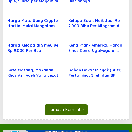
Rp 6,3 Juta per Mayam di
Rinciannya
Banda Aceh
Harga Mata Uang Crypto
Kelapa Sawit Naik Jadi Rp
Hari Ini Mulai Mengalami
2.000 Ribu Per Kilogram di
Kenaikan
Aceh Utara
Harga Kelapa di Simeulue
Kena Prank Amerika, Harga
Rp 9.000 Per Buah
Emas Dunia Ugal-ugalan
bak Roller Coaster
Sate Matang, Makanan
Bahan Bakar Minyak (BBM)
Khas Asli Aceh Yang Lezat
Pertamina, Shell dan BP
Tambah Komentar