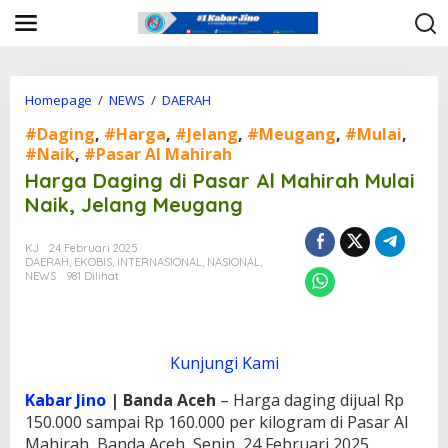
L
e
w
a
t
i
Homepage
/
NEWS
/
DAERAH
H
k
a
#Daging
,
#Harga
,
#Jelang
,
#Meugang
,
#Mulai
,
e
r
k
#Naik
,
#Pasar Al Mahirah
g
o
a
Harga Daging di Pasar Al Mahirah Mulai
n
D
Naik, Jelang Meugang
t
a
e
g
n
i
KJ
24 Februari 2025
n
DAERAH
,
EKOBIS
,
INTERNASIONAL
,
NASIONAL
,
NEWS
981 Dilihat
g
d
i
P
a
Kunjungi Kami
s
a
Kabar Jino
| Banda Aceh
– Harga daging dijual Rp
r
150.000 sampai Rp 160.000 per kilogram di Pasar Al
A
Mahirah, Banda Aceh, Senin, 24 Februari 2025.
l