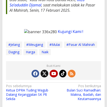
Sa’aduddin Djamal
, saat melakukan sidak ke Pasar
Al Mahirah, Senin, 17 Februari 2025.
Kujungi Kami !
#Jelang
#Meugang
#Mulai
#Pasar Al Mahirah
Daging
Harga
Naik
Ikuti Kami
N
Pos sebelumnya
Pos berikutnya
Ketua DPRA Tuding Wagub
Bulan Suci Ramadhan:
a
Dalang Kejanggalan SK Plt
Makna, Ibadah, dan
v
Sekda
Keutamaannya